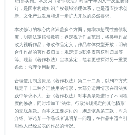
1日起实施。本次为《著作权法》时隔十年的又一次重要修
修
之
订，是国家构建知识产权领域治理体系，也是适应技术创
合
新、文化产业发展和进一步扩大开放的必然要求。
理
使
本次修订的核心内容涵盖多个方面，如增加惩罚性赔偿制
用
度，明确法定赔偿数额；界定视听作品范围，将类电作品
制
度
改为视听作品；修改作品定义，作品客体类型开放；明确
浅
合作作品的著作权归属；规定演员职务表演权利归属等
析
等。现新《著作权法》尘埃落定，笔者更想探讨另一重要
条款：合理使用制度。
合理使用制度原见《著作权法》第二十二条，以列举方式
规定了十二种合理使用的情形，大部分适用情形在司法实
践中争议不大。新《著作权法》对本条条款进行了不同程
度的修改，同时增加了“法律、行政法规规定的其他情形”
的兜底条款。而本文主要探讨的，则是该条第二款，即为
介绍、评论某一作品或者说明某一问题，在作品中适当引
用他人已经发表的作品的情况。