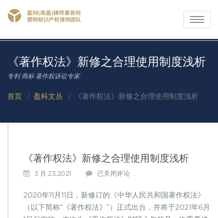
Toggle
navigati
《著作权法》新修之合理使用制度浅析
专利 商标 著作权诉讼专家
首页
/
盈科文丛
/
《著作权法》新修之合理使用制度浅析
《著作权法》新修之合理使用制度浅析
《著
3 月 23,2021
已关闭评论
作
权
2020年11月11日，新修订的《中华人民共和国著作权法》
法》
（以下简称“《著作权法》”）正式出台，并将于2021年6月
新