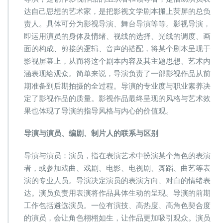
法
达自己思想的艺术家，是把影视文学剧本搬上荧屏的总负
律
风
责人。具体可分为影视导演、舞台导演等等。影视导演，
险
即运用演员的身体及情绪、视线的选择、光线的调度、画
及
面的构成、剪接的逻辑、音声的搭配，将某个剧本呈现于
其
影视屏幕上，从而将这个剧本内容及其主题思想、艺术内
规
避
涵表现给观众。简单来说，导演负责了一部影视作品从前
期准备到后期拍摄的全过程。导演的专业度与职业素养决
定了影视作品的质量。影视作品最终呈现的风格与艺术效
果也体现了导演的指导风格与内心的价值观。
导演与演员、编剧、制片人的联系与区别
导演与演员：演员，指在表演艺术中扮演某个角色的表演
者，或参加戏曲、戏剧、电影、电视剧、舞蹈、曲艺等表
演的专业人员。导演决定演员的表演方向、对白的情绪表
达。演员负责用表演将作品具体生动的呈现。导演的前期
工作包括遴选演员。一位有演技、高热度、高角色契合度
的演员，会让角色栩栩如生，让作品更加吸引观众。演员