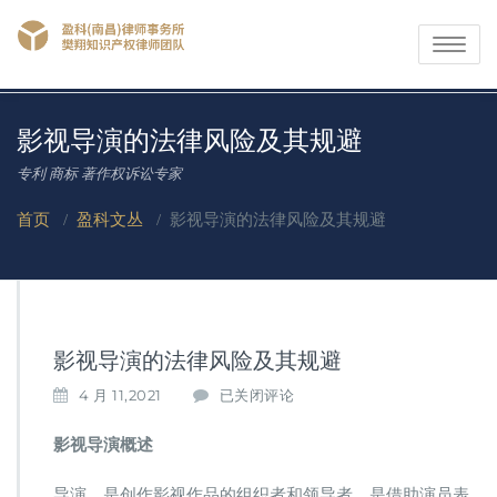
Toggle
navigati
影视导演的法律风险及其规避
专利 商标 著作权诉讼专家
首页
/
盈科文丛
/
影视导演的法律风险及其规避
影视导演的法律风险及其规避
影
4 月 11,2021
已关闭评论
视
导
影视导演概述
演
的
导演，是创作影视作品的组织者和领导者，是借助演员表