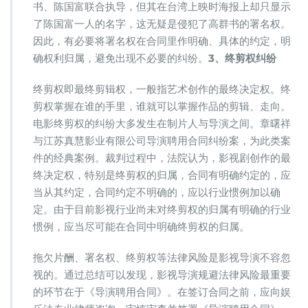
书、陈国富联合执导，但其在台湾上映时海报上却只显示
了陈国富一人的名字，这无疑是侵犯了高群书的署名权。
因此，有必要将署名权在合同里作明确、具体的约定，明
确权利归属，避免出现不必要的纠纷。
3、终剪权纠纷
终剪权即最终剪辑权，一般指艺术创作的最终决定权。终
剪权掌握在谁的手里，谁就可以掌握作品的剪辑、走向。
电影终剪权的纠纷大多发生在制片人与导演之间。章曙祥
与江苏真慧影业有限公司导演聘用合同纠纷案，为此类案
件的经典案例。裁判过程中，法院认为，影视剧创作的最
终决定权，特别是终剪权的归属，合同有明确约定的，应
当从其约定，合同约定不明确的，应以行业惯例加以确
定。由于目前影视行业尚未对终剪权的归属有明确的行业
惯例，应当尽可能在合同中明确终剪权的归属。
拖欠片酬、署名权、终剪权等法律风险是影视导演不容忽
视的。通过总结可以发现，影视导演规避法律风险最重要
的环节在于《导演聘用合同》。在签订合同之前，应向娱