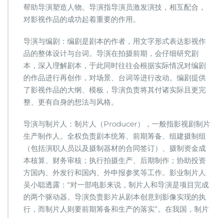
帮助导演塑造人物。导演指导演员激发演技，相互配合，
对影视作品的成功起着重要的作用。
导演与编剧：编剧是剧本的作者，用文字形式表达影视作
品的整体设计与台词。导演在拍摄前期，会仔细研究剧
本，深入理解剧本，于此同时往往会根据实际情况对编剧
的作品进行再创作，对场景、台词等进行改动。编剧提供
了影视作品的大纲、模板，导演负责将其付诸实际且更完
整、更有自身的想法与风格。
导演与制片人：制片人（Producer），一般指影视剧制片
生产制作人。全权负责剧本统筹、前期筹备、组建摄制组
（包括演职人员以及摄制器材的合同签订）、摄制资金成
本核算、财务审核；执行拍摄生产、后期制作；协助投资
方国内、外发行和国内、外申报参奖等工作。影业制片人
吴小聪透露：“对一部电影来说，制片人和导演是项目完成
的两个驱动器。导演负责影片从剧本创意到影像实现的执
行，而制片人则要前期筹备和生产的落实”。在我国，制片