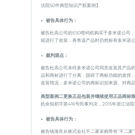
些
法院50件典型知识产权案例】
不
当
被告具体行为：
行
为
被告杜高公司的E50喷码机购买于多米诺公司
的，
箱进行了改装，再售该产品时仍然标有多米诺
构
成
商
裁判观点：
标
侵
被告杜高公司未经多米诺公司同意改装其产品
权
品和商标进行了分离，阻碍了商标功能的发挥
改装情况，多米诺公司的商标识别来源、对商
典型案例二
更换正品包装并继续使用正品商标
杭余知初字第416号民事判决，2015年浙江法
被告具体行为：
被告钱海良从株式会社不二家采购带有“不二家