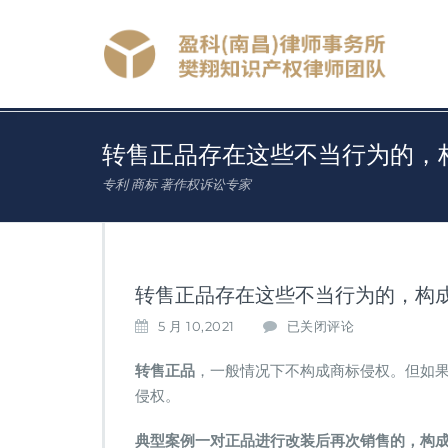
转售正品存在这些不当行为的，
专利 商标 著作权诉讼专家
转售正品存在这些不当行为的，构
转
5 月 10,2021
已关闭评论
售
正
转售正品
，一般情况下不构成商标侵权。但如
品
侵权。
存
在
典型案例一
对正品进行改装后再次销售的，构
这