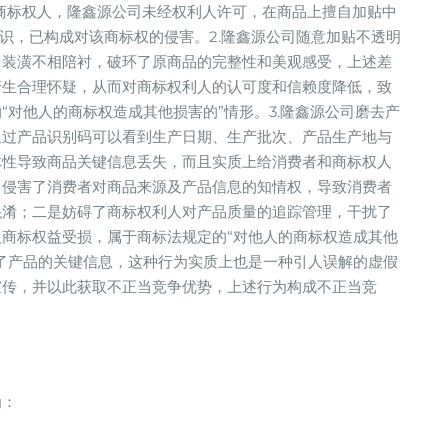
对”商标权人，隆鑫源公司未经权利人许可，在商品上擅自加贴中
标识，已构成对该商标权的侵害。2.隆鑫源公司随意加贴不透明
、装潢不相陪衬，破环了原商品的完整性和美观感受，上述差
产生合理怀疑，从而对商标权利人的认可度和信赖度降低，致
“对他人的商标权造成其他损害的”情形。3.隆鑫源公司磨去产
通过产品识别码可以看到生产日期、生产批次、产品生产地与
体性导致商品关键信息丢失，而且实质上给消费者和商标权人
，侵害了消费者对商品来源及产品信息的知情权，导致消费者
混淆；二是妨碍了商标权利人对产品质量的追踪管理，干扰了
商标权益受损，属于商标法规定的“对他人的商标权造成其他
了产品的关键信息，这种行为实质上也是一种引人误解的虚假
宣传，并以此获取不正当竞争优势，上述行为构成不正当竞
为：