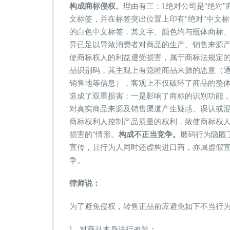
构成商标侵权。
理由有三：1.绝对公司是“绝
文标签，并在标签突出位置上印有“绝对”中文
的白色中文标签，其文字、颜色均与瓶体商标
异已足以导致消费者对商品的生产、销售来源
使商标权人的利益遭受损害，属于商标法规定的
品识别码，其主观上有隐匿商品来源的恶意（
销售地等信息），客观上不仅破环了商品的整
造成了双重损害：一是影响了商标的识别功能
对真实商品来源及销售渠道产生疑惑、误认或
商标权利人控制产品质量的权利，致使商标权人
损害的“情形。
构成不正当竞争。
磨码行为隐匿
宣传，且行为人同时还虚构进口商，亦属虚假
争。
律师说：
为了避免侵权，转售正品前应避免如下不当行
1、对商品本身进行改装；