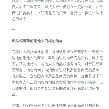
何界定，如超出合理范围，是构成侵害商标权还是对商标
商
标
权人的不正当竞争，司法实践中仍存在一定的分歧。在平
使
行进口贸易中，上述问题尤为突出，需要进一步统一法律
用
适用标准。
的
边
一
界
及
侵
正品销售商使用他人商标的边界
权
认
商标法中的指示性使用，是指使用者在经营活动中善意合
定
理地使用他人的商标，客观地说明自己商品用途、服务范
围以及其他特性，与他人的商品或服务有关。对于正品商
品而言，销售商为了向消费者说明其所销售商品的品牌，
有必要在一定范围内使用正品商品的商标，这也是基于平
衡权利人与正品销售商利益的需要而对商标权的限制。但
实践中对于如何合理划定限制的边界却存在法律适用争
议。
例如正品销售商是否可以在店招中使用正品商品的商标。