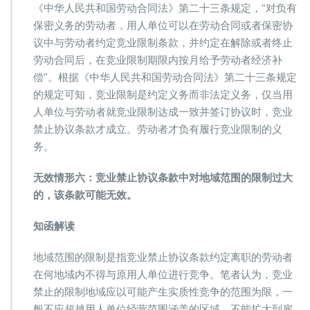
《中华人民共和国劳动合同法》第二十三条规定，“对负有
保密义务的劳动者，用人单位可以在劳动合同或者保密协
议中与劳动者约定竞业限制条款，并约定在解除或者终止
劳动合同后，在竞业限制期限内按月给予劳动者经济补
偿”。根据《中华人民共和国劳动合同法》第二十三条规定
的规定可知，竞业限制是约定义务而非法定义务，仅当用
人单位与劳动者就竞业限制达成一致并签订协议时，竞业
禁止协议条款才成立。劳动者才负有履行竞业限制的义
务。
无效情形六：竞业禁止协议条款中对地域范围的限制过大
的，该条款可能无效。
知函解读
地域范围的限制是指竞业禁止协议条款约定离职的劳动者
在何地域内不得与原用人单位进行竞争。笔者认为，竞业
禁止的限制地域应以可能产生实质性竞争的范围为限，一
般不应超越用人单位经营范围涵盖的区域，不能扩大到雇