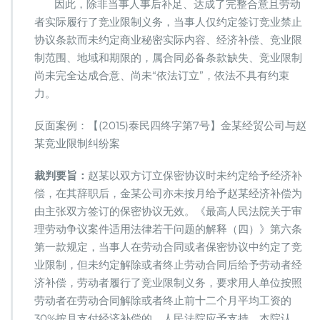
因此，除非当事人事后补足、达成了完整合意且劳动
者实际履行了竞业限制义务，当事人仅约定签订竞业禁止
协议条款而未约定商业秘密实际内容、经济补偿、竞业限
制范围、地域和期限的，属合同必备条款缺失、竞业限制
尚未完全达成合意、尚未“依法订立”，依法不具有约束
力。
反面案例：【(2015)泰民四终字第7号】金某经贸公司与赵
某竞业限制纠纷案
裁判要旨：
赵某以双方订立保密协议时未约定给予经济补
偿，在其辞职后，金某公司亦未按月给予赵某经济补偿为
由主张双方签订的保密协议无效。《最高人民法院关于审
理劳动争议案件适用法律若干问题的解释（四）》第六条
第一款规定，当事人在劳动合同或者保密协议中约定了竞
业限制，但未约定解除或者终止劳动合同后给予劳动者经
济补偿，劳动者履行了竞业限制义务，要求用人单位按照
劳动者在劳动合同解除或者终止前十二个月平均工资的
30%按月支付经济补偿的，人民法院应予支持。本院认