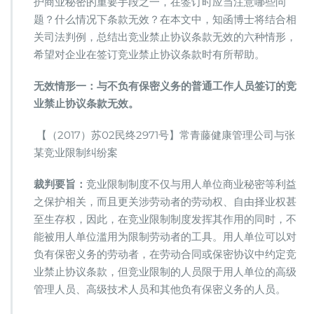
护商业秘密的重要手段之一，在签订时应当注意哪些问
议
条
题？什么情况下条款无效？在本文中，知函博士将结合相
款
关司法判例，总结出竞业禁止协议条款无效的六种情形，
无
希望对企业在签订竞业禁止协议条款时有所帮助。
效
的
无效情形一：与不负有保密义务的普通工作人员签订的竞
六
种
业禁止协议条款无效。
情
形
【（2017）苏02民终2971号】常青藤健康管理公司与张
某竞业限制纠纷案
裁判要旨：
竞业限制制度不仅与用人单位商业秘密等利益
之保护相关，而且更关涉劳动者的劳动权、自由择业权甚
至生存权，因此，在竞业限制制度发挥其作用的同时，不
能被用人单位滥用为限制劳动者的工具。用人单位可以对
负有保密义务的劳动者，在劳动合同或保密协议中约定竞
业禁止协议条款，但竞业限制的人员限于用人单位的高级
管理人员、高级技术人员和其他负有保密义务的人员。