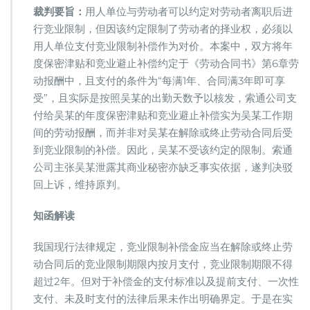
裁判要旨：
用人单位与劳动者可以约定对劳动者离职后进
行竞业限制，但因该约定限制了劳动者的择业权，必须以
用人单位支付竞业限制补偿作为对价。本案中，双方将年
度保密津贴和竞业避止补偿约定于《劳动合同书》第6章劳
动报酬中，且支付的条件为“每满1年、合同满3年即可享
受”，且实际是按照吴某的出勤天数予以核发，索通公司支
付给吴某的年度保密津贴和竞业避止补偿实为吴某工作期
间的劳动报酬，而并非对吴某在解除或终止劳动合同后受
到竞业限制的补偿。因此，吴某不受该约定的限制。索通
公司主张吴某泄露其商业秘密亦缺乏事实依据，遂判决驳
回上诉，维持原判。
知函解读
我国现行法律规定，竞业限制补偿金应当在解除或终止劳
动合同后的竞业限制期限内按月支付，竞业限制期限不得
超过2年。但对于补偿金的支付标准以及提前支付、一次性
支付、未及时支付的法律后果未作出明确界定。于是在实