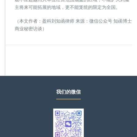
主将来可能拓展的地域，更不能笼统的限定为全国。
（本文作者：盈科刘知函律师 来源：微信公众号 知函博士
商业秘密访谈）
我们的微信