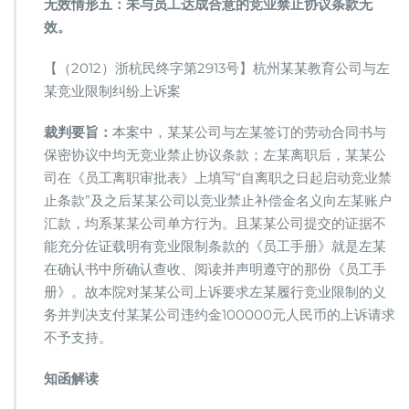
无效情形五：未与员工达成合意的竞业禁止协议条款无
效。
【（2012）浙杭民终字第2913号】杭州某某教育公司与左
某竞业限制纠纷上诉案
裁判要旨：
本案中，某某公司与左某签订的劳动合同书与
保密协议中均无竞业禁止协议条款；左某离职后，某某公
司在《员工离职审批表》上填写“自离职之日起启动竞业禁
止条款”及之后某某公司以竞业禁止补偿金名义向左某账户
汇款，均系某某公司单方行为。且某某公司提交的证据不
能充分佐证载明有竞业限制条款的《员工手册》就是左某
在确认书中所确认查收、阅读并声明遵守的那份《员工手
册》。故本院对某某公司上诉要求左某履行竞业限制的义
务并判决支付某某公司违约金100000元人民币的上诉请求
不予支持。
知函解读