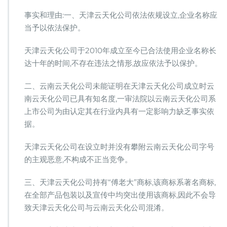
事实和理由:一、天津云天化公司依法依规设立,企业名称应
当予以依法保护。
天津云天化公司于2010年成立至今已合法使用企业名称长
达十年的时间,不存在违法之情形,故应依法予以保护。
二、云南云天化公司未能证明在天津云天化公司成立时云
南云天化公司已具有知名度,一审法院以云南云天化公司系
上市公司为由认定其在行业内具有一定影响力缺乏事实依
据。
天津云天化公司在设立时并没有攀附云南云天化公司字号
的主观恶意,不构成不正当竞争。
三、天津云天化公司持有“傅老大”商标,该商标系著名商标,
在全部产品包装以及宣传中均突出使用该商标,因此不会导
致天津云天化公司与云南云天化公司混淆。