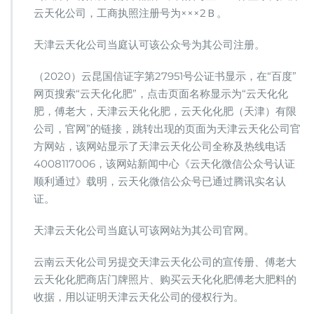
云天化公司，工商执照注册号为×××2Ｂ。
天津云天化公司当庭认可该公众号为其公司注册。
（2020）云昆国信证字第27951号公证书显示，在“百度”
网页搜索“云天化化肥”，点击页面名称显示为“云天化化
肥，傅老大，天津云天化化肥，云天化化肥（天津）有限
公司，官网”的链接，跳转出现的页面为天津云天化公司官
方网站，该网站显示了天津云天化公司全称及热线电话
4008117006，该网站新闻中心《云天化微信公众号认证
顺利通过》载明，云天化微信公众号已通过腾讯实名认
证。
天津云天化公司当庭认可该网站为其公司官网。
云南云天化公司另提交天津云天化公司的宣传册、傅老大
云天化化肥商店门牌照片、购买云天化化肥傅老大肥料的
收据，用以证明天津云天化公司的侵权行为。