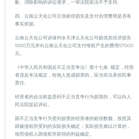
歉、消除影响的诉讼请求，一审法院依法不予支持。
四、云南云天化公司主张赔偿损失及支付合理费用是否有
事实依据。
云南云天化公司诉请判令天津云天化公司赔偿其经济损失
1000万元并向云南云天化公司支付维权产生的费用57000
元。
《中华人民共和国反不正当竞争法》第十七条 规定，经营
者违反本法规定，给他人造成损害的，应当依法承担民事
责任。
经营者的合法权益受到不正当竞争行为损害的，可以向人
民法院提起诉讼。
因不正当竞争行为受到损害的经营者的赔偿数额，按照其
因被侵权所受到的实际损失确定；实际损失难以计算的，
按照侵权人因侵权所获得的利益确定。