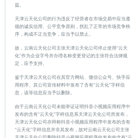
益。
天津云天化公司的行为违反了经营者在市场交易中应当遵
循的诚实信用、公平竞争原则，扰乱了正常的市场竞争秩
序，构成不正当竞争，应当予以禁止。
故，云南云天化公司主张天津云天化公司停止使用“云天
化”作为企业字号并办理名称变更登记的主张符合法律规
定，应予支持。
鉴于天津云天化公司在其官方网站、微信公众号、快手应
用程序、其公司宣传材料中发布了含有“云天化”字样信
息，该等信息应当予以删除。
由于云南云天化公司未能举证证明抖音小视频应用程序中
发布的含有“云天化”字样信息系天津云天化公司所发布，
天津云天化公司亦辩称抖音小视频应用程序中发布的含有
“云天化”字样信息并非其发布，故对云南云天化公司主张
天津云天化公司删除抖音小视频应用程序中发布的含有“云