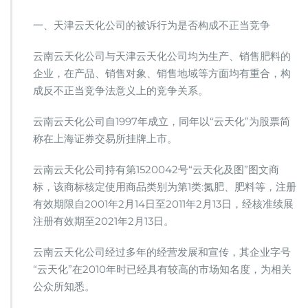
一、天津云天化公司的被诉行为是否构成不正当竞争
云南云天化公司与天津云天化公司均为生产、销售肥料的
企业，在产品、销售对象、销售地域等方面均有重合，构
成反不正当竞争法意义上的竞争关系。
云南云天化公司自1997年成立，同年以“云天化”为股票简
称在上海证券交易所挂牌上市。
云南云天化公司持有第1520042号“云天化及图”图文商
标，该商标核定使用商品类别为第1类:氮肥、肥料等，注册
有效期限自2001年2月14日至2011年2月13日，经核准续展
注册有效期至2021年2月13日。
云南云天化公司经过多年的经营发展和宣传，其企业字号
“云天化”在2010年时已经具有较高的市场知名度，为相关
公众所知悉。