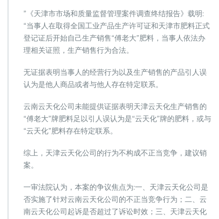
”《天津市市场和质量监督管理案件调查终结报告》载明:
“当事人在取得全国工业产品生产许可证和天津市肥料正式
登记证后开始自己生产销售“傅老大”肥料，当事人依法办
理相关证照，生产销售行为合法。
无证据表明当事人的经营行为以及生产销售的产品引人误
认为是他人商品或者与他人存在特定联系。
云南云天化公司未能提供证据表明天津云天化生产销售的
“傅老大”牌肥料足以引人误认为是“云天化”牌的肥料，或与
“云天化”肥料存在特定联系。
综上，天津云天化公司的行为不构成不正当竞争，建议销
案。
一审法院认为，本案的争议焦点为:一、天津云天化公司是
否实施了针对云南云天化公司的不正当竞争行为；二、云
南云天化公司起诉是否超过了诉讼时效；三、天津云天化