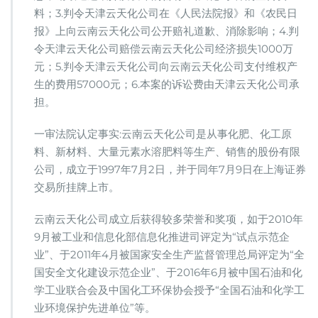
料；3.判令天津云天化公司在《人民法院报》和《农民日
报》上向云南云天化公司公开赔礼道歉、消除影响；4.判
令天津云天化公司赔偿云南云天化公司经济损失1000万
元；5.判令天津云天化公司向云南云天化公司支付维权产
生的费用57000元；6.本案的诉讼费由天津云天化公司承
担。
一审法院认定事实:云南云天化公司是从事化肥、化工原
料、新材料、大量元素水溶肥料等生产、销售的股份有限
公司，成立于1997年7月2日，并于同年7月9日在上海证券
交易所挂牌上市。
云南云天化公司成立后获得较多荣誉和奖项，如于2010年
9月被工业和信息化部信息化推进司评定为“试点示范企
业”、于2011年4月被国家安全生产监督管理总局评定为“全
国安全文化建设示范企业”、于2016年6月被中国石油和化
学工业联合会及中国化工环保协会授予“全国石油和化学工
业环境保护先进单位”等。