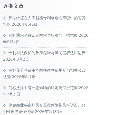
近期文章
算法特征在人工智能专利创造性审查中的答复
策略
2026年8月5日
商标通用名称认定的审查标准与证据把握
2026
年8月4日
专利司法保护的政策逻辑与等同侵权适用边界
2026年8月2日
商标显著特征审查的整体判断规则与相关公众
认知
2026年8月1日
商标抢注中有一定影响的认定与保护范围
2026
年7月31日
侵犯商业秘密刑民交叉案件附带民事诉讼、分
别处理与赔偿优先
2026年7月30日