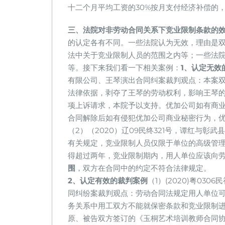
十二个月平均工资的30%按月支付经济补偿的
三、法院对非劳动合同关系下竞业限制条款的
的认定各有不同。一些法院认为无效，理由是
法中关于竞业限制人员的范围之内等；一些法
等。接下来我们看一下相关案例：
1、认定无效
有限公司、王琴演出合同纠案裁判观点：本案
法律依据，剥夺了王琴的劳动权利，影响王琴
项上诉请求，本院予以支持。优加公司如有商
合同解除后如有侵犯优加公司商业秘密行为，
（2）（2020）辽09民终321号，谭红与
有关规定，竞业限制人员仅限于单位的高级管
得超过两年，竞业限制期内，用人单位应该向
围
，双方在合同中的约定不符合法律规定。
2、认定有效的裁判案例
（1）(2020)粤03
同纠纷案裁判观点：劳动合同法规定用人单位
务关系中用工双方不能就保密条款和竞业限制
原、被告双方签订的《玉桐艺术培训教师合同