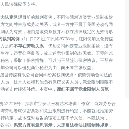
，人民法院应予支持。
效力认定
纵观目前的裁判案例，不同法院对该类竞业限制条款
双方之间并未形成劳动关系，或者一方并不属于我国劳动合同
院则认为有效，理由是该类条款并不存在法律规定的无效情形
的裁判案例
（1）(2021)辽01民终8738号，沈阳优加文化传媒
双方之间
不存在劳动关系
，优加公司约定竞业限制条款，没有
的生存，违背公序良俗，故上述竞业限制条款无效。王琴的此
业秘密，采取了保密措施，可以与王琴签订保密协议。王琴在
优加公司可以侵犯商业秘密为由，向王琴主张权益。
彰武县晟世传媒有限公司合同纠纷案裁判观点：依照劳动合同法的
理人员、技术人员和其他负有保密义务人员，竞业限制期限不
劳动者支付经济补偿。本案中，
谭红不属于竞业限制人员范
06民初42726号，深圳市宝安区玉桐艺术培训工作室、肖婷劳务合
可与劳动者就保密条款和竞业限制进行约定，不能就此推定劳
进行约定，故本院对被告的该项主张不予采信。本院认为，
协议书》
系双方真实意思表示，未违反法律法规强制性规定，