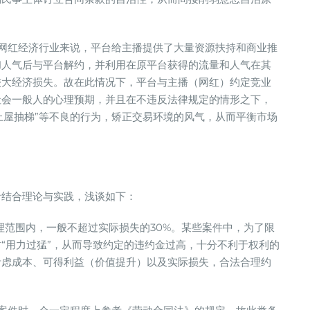
网红经济行业来说，平台给主播提供了大量资源扶持和商业推
和人气后与平台解约，并利用在原平台获得的流量和人气在其
较大经济损失。故在此情况下，平台与主播（网红）约定竞业
社会一般人的心理预期，并且在不违反法律规定的情形之下，
“上屋抽梯”等不良的行为，矫正交易环境的风气，从而平衡市场
者结合理论与实践，浅谈如下：
理范围内，一般不超过实际损失的30%。某些案件中，为了限
“用力过猛”，从而导致约定的违约金过高，十分不利于权利的
考虑成本、可得利益（价值提升）以及实际损失，合法合理约