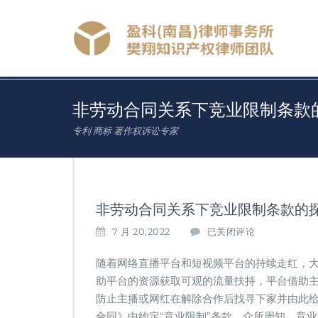
非劳动合同关系下竞业限制条款
专利 商标 著作权诉讼专家
非劳动合同关系下竞业限制条款的
非
7 月 20,2022
已关闭评论
劳
动
随着网络直播平台和短视频平台的持续走红，
合
助平台的资源获取可观的流量扶持，平台借助
同
防止主播或网红在解除合作后找寻下家并由此
关
系
合同》中约定“竞业限制”条款。众所周知，竞