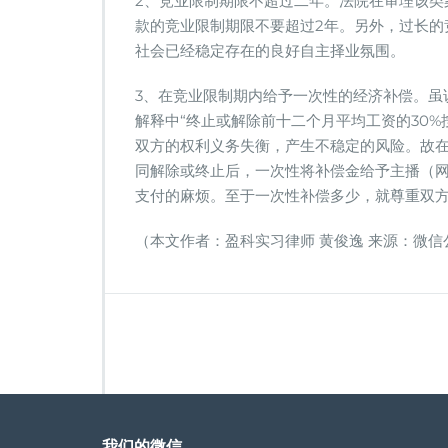
2、竞业限制期限不超过二年。法院在审理该类
款的竞业限制期限不要超过2年。另外，过长的
社会已经稳定存在的良好自主择业氛围。
3、在竞业限制期内给予一次性的经济补偿。虽
解释中“终止或解除前十二个月平均工资的30
双方的权利义务失衡，产生不稳定的风险。故
同解除或终止后，一次性将补偿金给予主播（
支付的麻烦。至于一次性补偿多少，就尊重双
（本文作者：盈科实习律师 黄俊逸 来源：微信
我们的微信