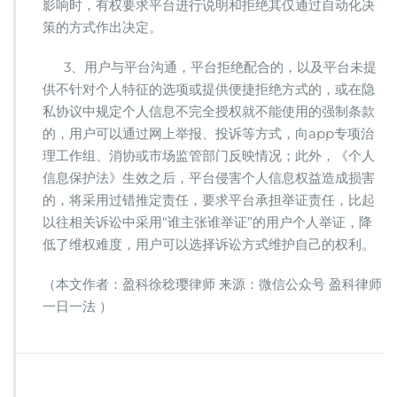
影响时，有权要求平台进行说明和拒绝其仅通过自动化决
策的方式作出决定。
3、用户与平台沟通，平台拒绝配合的，以及平台未提
供不针对个人特征的选项或提供便捷拒绝方式的，或在隐
私协议中规定个人信息不完全授权就不能使用的强制条款
的，用户可以通过网上举报、投诉等方式，向app专项治
理工作组、消协或市场监管部门反映情况；此外，《个人
信息保护法》生效之后，平台侵害个人信息权益造成损害
的，将采用过错推定责任，要求平台承担举证责任，比起
以往相关诉讼中采用“谁主张谁举证”的用户个人举证，降
低了维权难度，用户可以选择诉讼方式维护自己的权利。
（本文作者：盈科徐稔璎律师 来源：微信公众号 盈科律师
一日一法 ）