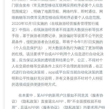
门联合发布《常见类型移动互联网应用程序必要个人信息
范围规定》，明确了地图导航、网络约车、即时通信、网
络购物等39类常见类型移动应用程序必要个人信息范围。
2020年10月1日实施的《在线旅游经营服务管理暂行规
定》中指出，在线旅游经营者不得滥用大数据分析等技术
手段，基于旅游者消费记录、旅游偏好等设置不公平的交
易条件，侵犯旅游者合法权益。即将于今年11月1日实施的
《个人信息保护法》，对大数据杀熟行为确定了更加明确
的红线。该法要求平台或APP利用个人信息进行自动化决
策，应当保证决策的透明度和结果公平、公正，不得对个
人在交易价格等交易条件上实行不合理的差别待遇，在正
式进行自动化决策前，app或平台应当就自动化决策的透
明和公平性做好充分说明，并有义务提供不针对个人特征
的选项或提供便捷拒绝方式。
在本案中，某APP的新用户注册如不同意其《服务协
议》《隐私政策》直接退出APP，即“不全面授权就不给
用”，且该APP的《服务协议》《隐私政策》均要求用户特