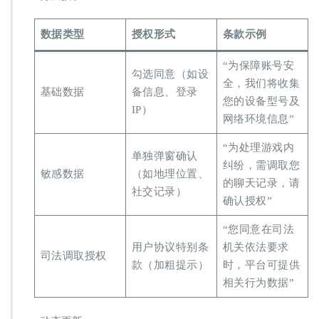
脱
敏
→
数据类型
授权形式
条款示例
司
法
“为保障账号安
勾选同意（如设
调
全，我们将收集
取
基础数据
备信息、登录
您的设备型号及
令
IP）
申
网络环境信息”
请​
“为处理游戏内
单独弹窗确认
纠纷，需调取您
敏感数据
（如地理位置、
的聊天记录，请
社交记录）
确认授权”
“您同意在司法
用户协议特别条
机关依法要求
司法调取授权
款（加粗提示）
时，平台可提供
相关行为数据”