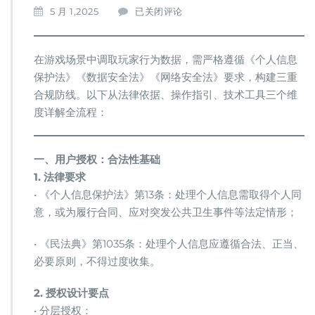
游
5 月 1,2025
已关闭评论
戏
玩
家
在游戏场景中调取玩家行为数据，需严格遵循《个人信息
行
保护法》《数据安全法》《网络安全法》要求，构建三重
为
合规防线。以下从法律依据、操作指引、技术工具三个维
数
据
度详解全流程：
调
取
的
​一、用户授权：合法性基础​
合
​1. 法律要求​
规
流
• 《个人信息保护法》第13条：处理个人信息需取得个人同
程：
意，或为履行合同、应对突发公共卫生事件等法定情形；
用
户
• 《民法典》第1035条：处理个人信息应遵循合法、正当、
授
必要原则，不得过度收集。
权
→
数
​2. 授权设计要点​
据
• 分层授权：