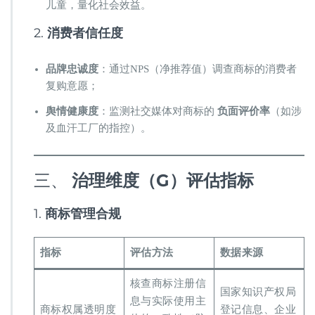
儿童，量化社会效益。
2. ​
​消费者信任度​
​品牌忠诚度​
​：通过NPS（净推荐值）调查商标的消费者
复购意愿；
​舆情健康度​
​：监测社交媒体对商标的 ​
​负面评价率​
​（如涉
及血汗工厂的指控）。
三、 ​
​治理维度（G）评估指标​
1. ​
​商标管理合规​
​指标​
​评估方法​
​数据来源​
核查商标注册信
国家知识产权局
息与实际使用主
商标权属透明度
登记信息、企业