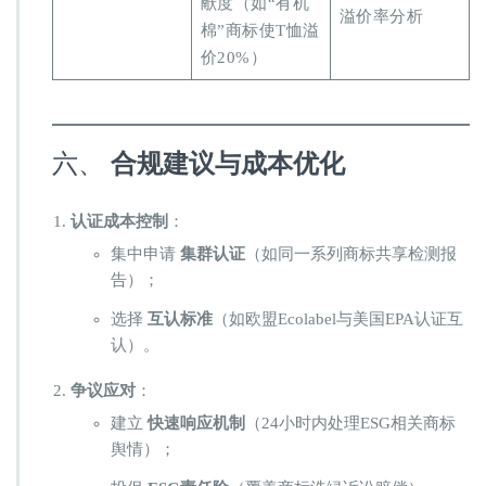
献度（如“有机
溢价率分析
棉”商标使T恤溢
价20%）
六、 ​
​合规建议与成本优化​
​认证成本控制​
​：
集中申请 ​
​集群认证​
​（如同一系列商标共享检测报
告）；
选择 ​
​互认标准​
​（如欧盟Ecolabel与美国EPA认证互
认）。
​争议应对​
​：
建立 ​
​快速响应机制​
​（24小时内处理ESG相关商标
舆情）；