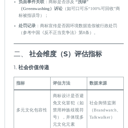
​负面事件关联​
​：商标是否涉及 ​
​“洗绿”
（Greenwashing）诉讼​
​（如可口可乐“100%可回收”商
标被指误导）；
​处罚记录​
​：商标宣传是否因环境数据造假被行政处罚
（参考中国《反不正当竞争法》第8条）。
二、 ​
​社会维度（S）评估指标​
1. ​
​社会价值传递​
​指标​
​评估方法​
​数据来源​
商标设计是否避
免文化冒犯（如
社会舆情监测
多元文化包容性
禁用种族歧视符
（Brandwatch、
号），并体现多
Talkwalker）
元文化元素