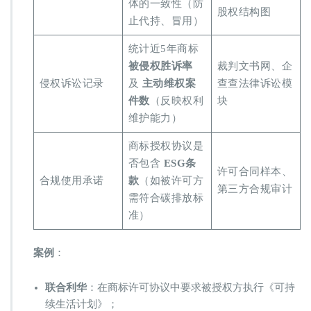
体的一致性（防
股权结构图
止代持、冒用）
统计近5年商标 ​
被侵权胜诉率​
裁判文书网、企
侵权诉讼记录
及 ​
​主动维权案
查查法律诉讼模
件数​
​（反映权利
块
维护能力）
商标授权协议是
否包含 ​
​ESG条
许可合同样本、
合规使用承诺
款​
​（如被许可方
第三方合规审计
需符合碳排放标
准）
​案例​
​：
​联合利华​
​：在商标许可协议中要求被授权方执行《可持
续生活计划》；