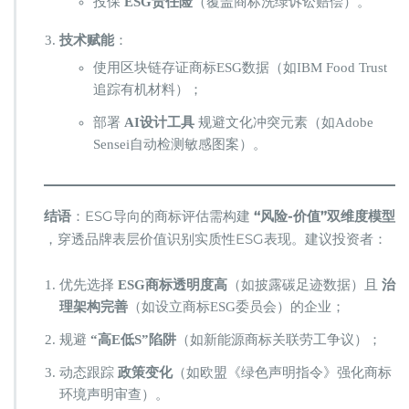
投保 ​
​ESG责任险​
​（覆盖商标洗绿诉讼赔偿）。
​技术赋能​
​：
使用区块链存证商标ESG数据（如IBM Food Trust
追踪有机材料）；
部署 ​
​AI设计工具​
​ 规避文化冲突元素（如Adobe
Sensei自动检测敏感图案）。
​结语​
​：ESG导向的商标评估需构建 ​
​“风险-价值”双维度模型​
，穿透品牌表层价值识别实质性ESG表现。建议投资者：
优先选择 ​
​ESG商标透明度高​
​（如披露碳足迹数据）且 ​
​治
理架构完善​
​（如设立商标ESG委员会）的企业；
规避 ​
​“高E低S”陷阱​
​（如新能源商标关联劳工争议）；
动态跟踪 ​
​政策变化​
​（如欧盟《绿色声明指令》强化商标
环境声明审查）。