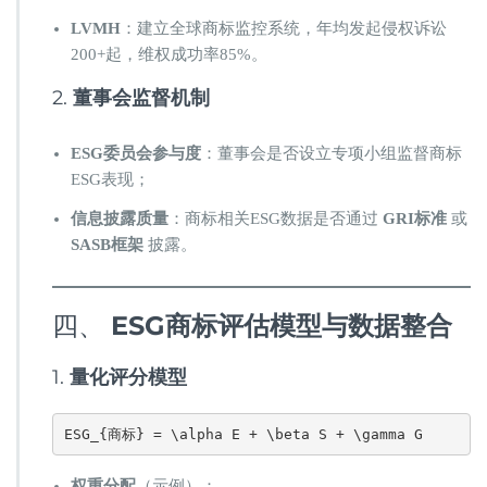
​LVMH​
​：建立全球商标监控系统，年均发起侵权诉讼
200+起，维权成功率85%。
2. ​
​董事会监督机制​
​ESG委员会参与度​
​：董事会是否设立专项小组监督商标
ESG表现；
​信息披露质量​
​：商标相关ESG数据是否通过 ​
​GRI标准​
​ 或
​SASB框架​
​ 披露。
四、 ​
​ESG商标评估模型与数据整合​
1. ​
​量化评分模型​
ESG_{商标} = \alpha E + \beta S + \gamma G
​权重分配​
​（示例）：