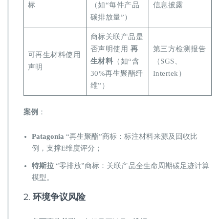
标
（如“每件产品
信息披露
碳排放量”）
商标关联产品是
否声明使用 ​
​再
第三方检测报告
可再生材料使用
生材料​
​（如“含
（SGS、
声明
30%再生聚酯纤
Intertek）
维”）
​案例​
​：
​Patagonia​
​ “再生聚酯”商标：标注材料来源及回收比
例，支撑E维度评分；
​特斯拉​
​ “零排放”商标：关联产品全生命周期碳足迹计算
模型。
2. ​
​环境争议风险​