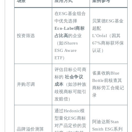
​场景​
​应用方式​
​案例参考​
在ESG基金组合
中优先选择 ​
贝莱德ESG基金
Eco-Label商标
超配
投资筛选
占比高​
​的企业
L’Oréal（因其
（如iShares
67%商标获环保
ESG Aware
认证）
ETF）
评估目标公司商
雀巢收购Blue
标的 ​
​社会争议
Bottle前核查其
并购尽调
成本​
​（如涉种族
商标劳工合规记
歧视商标可能引
录
发赔偿）
通过Hedonic模
型量化ESG商标
阿迪达斯Stan
对产品定价的贡
品牌溢价测算
Smith ESG系列