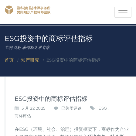
Toggle
navigati
​ESG投资中的商标评估指标
专利 商标 著作权诉讼专家
首页
/
知产研究
/
​ESG投资中的商标评估指标
​ESG投资中的商标评估指标
5 月 22,2025
已关闭评论
ESG
,
E
商标评估
S
G
在ESG（环境、社会、治理）投资框架下，商标作为企业
投