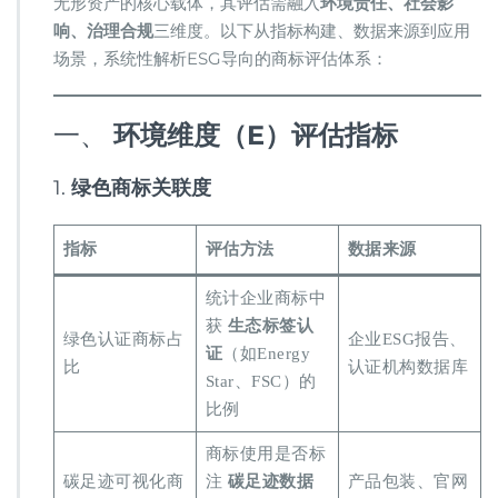
无形资产的核心载体，其评估需融入​
​环境责任、社会影
资
中
响、治理合规​
​三维度。以下从指标构建、数据来源到应用
的
场景，系统性解析ESG导向的商标评估体系：
商
标
评
一、 ​
​环境维度（E）评估指标​
估
指
标
1. ​
​绿色商标关联度​
​指标​
​评估方法​
​数据来源​
统计企业商标中
获 ​
​生态标签认
绿色认证商标占
企业ESG报告、
证​
​（如Energy
比
认证机构数据库
Star、FSC）的
比例
商标使用是否标
碳足迹可视化商
注 ​
​碳足迹数据​
产品包装、官网