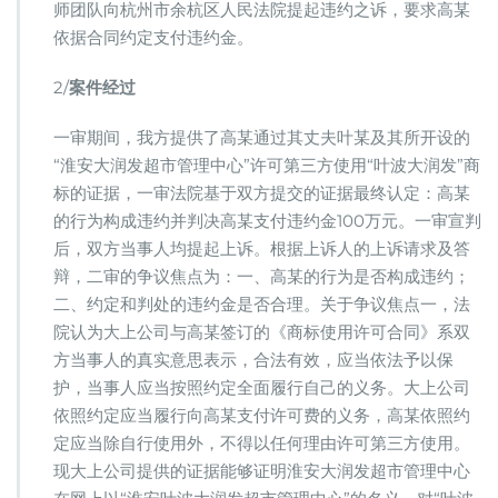
师团队向杭州市余杭区人民法院提起违约之诉，要求高某
依据合同约定支付违约金。
2/
案件经过
一审期间，我方提供了高某通过其丈夫叶某及其所开设的
“淮安大润发超市管理中心”许可第三方使用“叶波大润发”商
标的证据，一审法院基于双方提交的证据最终认定：高某
的行为构成违约并判决高某支付违约金100万元。一审宣判
后，双方当事人均提起上诉。根据上诉人的上诉请求及答
辩，二审的争议焦点为：一、高某的行为是否构成违约；
二、约定和判处的违约金是否合理。关于争议焦点一，法
院认为大上公司与高某签订的《商标使用许可合同》系双
方当事人的真实意思表示，合法有效，应当依法予以保
护，当事人应当按照约定全面履行自己的义务。大上公司
依照约定应当履行向高某支付许可费的义务，高某依照约
定应当除自行使用外，不得以任何理由许可第三方使用。
现大上公司提供的证据能够证明淮安大润发超市管理中心