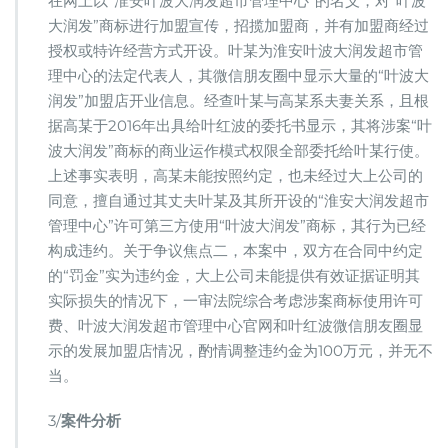
在网上以“淮安叶波大润发超市管理中心”的名义，对“叶波
大润发”商标进行加盟宣传，招揽加盟商，并有加盟商经过
授权或特许经营方式开设。叶某为淮安叶波大润发超市管
理中心的法定代表人，其微信朋友圈中显示大量的“叶波大
润发”加盟店开业信息。经查叶某与高某系夫妻关系，且根
据高某于2016年出具给叶红波的委托书显示，其将涉案“叶
波大润发”商标的商业运作模式权限全部委托给叶某行使。
上述事实表明，高某未能按照约定，也未经过大上公司的
同意，擅自通过其丈夫叶某及其所开设的“淮安大润发超市
管理中心”许可第三方使用“叶波大润发”商标，其行为已经
构成违约。关于争议焦点二，本案中，双方在合同中约定
的“罚金”实为违约金，大上公司未能提供有效证据证明其
实际损失的情况下，一审法院综合考虑涉案商标使用许可
费、叶波大润发超市管理中心官网和叶红波微信朋友圈显
示的发展加盟店情况，酌情调整违约金为100万元，并无不
当。
3/
案件分析