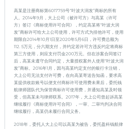
科
律
高某是注册商标第6017759号“叶波大润发”商标的所有
师
人。2014年9月，大上公司（被许可方）与高某（许可
代
方）签订《商标使用许可合同》，约定高某将“叶波大润
理
“叶
发”商标许可给大上公司使用，许可方式为排他许可，使用
波
期限自2014年10月1日至2020年5月6日，许可费总额为
大
112. 5万元，分六期支付，并约定若许可方违反约定将商标
润
第三方使用，则应支付罚金200万元。但在涉案合同签订
发”
商
后，高某未遵守合同约定，大量授权案外人使用“叶波大润
标
发”商标。2016年1月，因与高某约定支付的银行卡注销，
许
大上公司无法支付许可费，在向高某寄送告知函，要求高
可
某提供收款账号以便支付商标许可使用费未果后，委托钱
纠
纷
航律师团队代为保管商标许可使用费，并通知高某及时领
案，
受，但高某未与律师联系。2017年，大上公司曾起诉高某
胜
继续履行《商标使用许可合同》，一审、二审均判决合同
诉
继续履行，高某仍未履行合同义务。
2018年，委托人大上公司以高某为被告，委托盈科钱航律