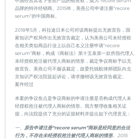
中国经营其名下全部产品的销售权，成为“recore serum”
矛
品牌的特许经销商。2015年，美燕公司申请注册“recore
盾
引
serum”的中国商标。
起
的
2018年5月，科拉途日本公司对该商标提出无效宣告，国
商
家知识产权局作出无效宣告裁定，认为美燕公司未经授权
标
在相关类似商品行业上以自己名义注册申请“recore
无
效
serum”商标，构成《商标法》第十五条第一款所指代理人
宣
未经授权抢注被代理人商标的情形，裁定争议商标予以无
告
效宣告。美燕公司不服该裁定，故委托钱航律师团队向北
纠
京知识产权法院提起诉讼，请求撤销该无效宣告裁定。
纷
案件经过
本案的争议焦点是争议商标的申请注册是否构成代理人未
经授权抢注被代理人商标的情形。我方整理收集相关证
据，向法院提供了充分的证据材料并提出如下代理意见：
一、
原告申请注册“recore serum”商标是经同意的合法
行为，不存在未经授权抢注被代理人商标的情形
。2015