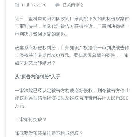
成
11 月 17,2020
已关闭评论
功
案
近日，盈科唐向阳团队收到广东高院下发的商标侵权案件
例
二审判决书，团队代理被告方获得胜诉，二审判决撤销一
｜
审判决并驳回原告的起诉。
以
“原
告
该案系商标侵权纠纷，广州知识产权法院一审判决被告停
法
止侵权并连带赔偿300万元。看似毫无希望的案件，二审
人
如何迎来反转结局？
意
志
从“原告内部纠纷”入手
分
离”
切
一审法院已经认定被告方构成商标侵权，判令被告方停止
入，
侵权并连带赔偿经济损失及维权合理费用共计人民币300
商
万元。
标
侵
二审如何突破？
权
案
件
降低赔偿额还是抗辩不构成侵权？