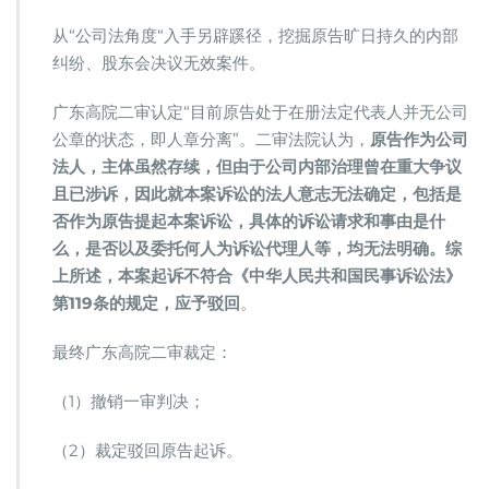
二
审
从“公司法角度“入手另辟蹊径，挖掘原告旷日持久的内部
转
纠纷、股东会决议无效案件。
败
为
广东高院二审认定“目前原告处于在册法定代表人并无公司
胜
公章的状态，即人章分离”。二审法院认为，
原告作为公司
法人，主体虽然存续，但由于公司内部治理曾在重大争议
且已涉诉，因此就本案诉讼的法人意志无法确定，包括是
否作为原告提起本案诉讼，具体的诉讼请求和事由是什
么，是否以及委托何人为诉讼代理人等，均无法明确。综
上所述，本案起诉不符合《中华人民共和国民事诉讼法》
第119条的规定，应予驳回
。
最终广东高院二审裁定：
（1）撤销一审判决；
（2）裁定驳回原告起诉。