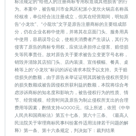
标法规定的“给他人的注册商标专用权造成其他损害”的行
为。本案中，被告银川市金凤区杞派小龙坎火锅店名称虽
经核准，单位经合法注册成立，但其在经营期间，明知原
告“小龙坎”、“小龍坎”文字是原告注册商标的主要组成部
分，仍在企业名称中使用，并将其在店面门头、服务用具
中使用，容易误导公众，使相关消费者产生误认，其行为
侵害了原告的商标专用权，应依法承担停止侵害、赔偿损
失等民事责任。故对原告关于要求被告立变更字号名称，
销毁并清除其店招门头、店内装潢、宣传横幅、餐具、桌
椅等上的“小龙坎”标识的诉讼请求本院予以支持。关于赔
偿损失的数额，由于原告未举证证明其因被告侵权所受到
的损失数额或被告因侵权所获利益的数额，本院将综合考
虑涉诉商标的知名度和影响力，被告侵权行为的性质、情
节、经营规模、经营时间及原告为制止侵权所支出的合理
费用等因素，酌情支持40000元。综上所述，依照《中华
人民共和国商标法》第五十七条、第六十三条、《最高人
民法院关于审理商标民事纠纷案件适用法律若干问题的解
释》第一条、第十六条规定，判决如下：裁判结果