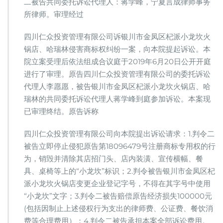
二被告共同委托诉讼代理人：蒋学峰，宁夏言成律师事务
所律师。审理经过
四川仁众投资管理有限公司诉银川市金凤区杞派小龙坎火
锅店、哈瑞林侵害商标权纠纷一案，向本院提起诉讼。本
院立案受理后依法组成合议庭于2019年6月20日公开开庭
进行了审理。原告四川仁众投资管理有限公司的委托诉讼
代理人李愿愿，被告银川市金凤区杞派小龙坎火锅店、哈
瑞林的共同委托诉讼代理人蒋学峰到庭参加诉讼。本案现
已审理终结。原告诉称
四川仁众投资管理有限公司向本院提出诉讼请求：1.判令二
被告立即停止侵犯原告第18096479号注册商标专用权的行
为，销毁并清除其店招门头、店内装潢、宣传横幅、餐
具、桌椅等上的“小龙坎”标识；2.判令被告银川市金凤区杞
派小龙坎火锅店变更企业登记字号，不得在其字号中使用
“小龙坎”文字；3.判令二被告赔偿原告经济损失100000元
(包括因制止上述侵权行为支出的律师费、公证费、餐饮消
费等合理费用）；4.判令二被告承担本案全部诉讼费用。