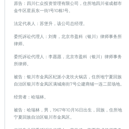
律
原告：四川仁众投资管理有限公司，住所地四川省成都市
师
金牛区星辰东一街1号10栋1号。
代
理
法定代表人：苏堡升，该公司总经理。
“小
龙
坎”
委托诉讼代理人：刘青，北京市盈科（银川）律师事务所
商
律师。
标
侵
委托诉讼代理人：李愿愿，北京市盈科（银川）律师事务
权
所律师。
案，
胜
诉
被告：银川市金凤区杞派小龙坎火锅店，住所地宁夏回族
自治区银川市金凤区满城南街7号公建商铺一连二层场地。
经营者：哈瑞林。
被告：哈瑞林，男，1967年10月16日出生，回族，住所地
宁夏回族自治区银川市金凤区。