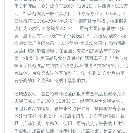
事实和理由：原告成立于2013年12月2日，注册资本500万
元，经营范围为一般经营项目、商务服务业,2017年6月21
日取得第18096479号“小龙坎”注册商标专用权，核定服务
项目为43类，有效期至2027年。原告主要从事餐饮业投
资，旗下拥有“小龙坎”等多个餐饮品牌，并授权“成都小龙
坎餐饮管理有限公司”（以下简称“小龙坎公司”）负责品牌
运营和招商加盟管理，在全国拥有签约加盟店690余家。
因“小龙坎”采用高品质食材及独特的底料工艺,坚持“用心做
味道，良心做品质”的经营理念,以及通过各类网络平台、电
台媒体、展会等渠道的宣传推广，使“小龙坎”在业界内享
有极高的知名度和广泛的市场影响力。
经调查发现，被告哈瑞林经营的银川市金凤区杞派小龙坎
火锅店成立于2018年08月30日，经营范围为火锅制售，
预包装食品的销售。被告未经原告许可，擅自将原告享有
的注册商标“小龙坎”作为其店招门头，并在宣传横幅、餐
具、店铺装潢、桌椅等上使用。原告认为，被告的上述行
为侵犯了原告的注册商标专用权，严重损害了原告的合法