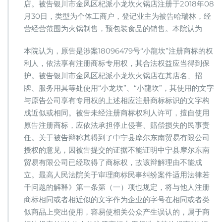
店。被告银川市金凤区杞派小龙坎火锅店注册于2018年08
月30日，类型为个体工商户，登记业主为被告哈瑞林，经
营经营范围为火锅制售，预包装食品的销售。本院认为
本院认为，原告是涉案18096479号“小龍坎”注册商标的权
利人，依法享有注册商标专用权，其合法权益应当得到保
护。被告银川市金凤区杞派小龙坎火锅店在其店名、招
牌、服务用具等处使用“小龙坎”、“小龍坎”，其使用的文字
与原告公司享有专用权的上述相应注册商标标识的文字构
成近似或相同。被告未经注册商标权利人许可，擅自使用
原告注册商标，应依法承担停止侵害、赔偿损失的民事责
任。关于被告辩称其得到了中宁县摩尔东南贸易有限公司
授权的意见，因被告提交的证据不能证明中宁县摩尔东南
贸易有限公司已经取得了商标权，故该辩解理由不能成
立。最高人民法院关于审理商标民事纠纷案件适用法律若
干问题的解释》第一条第（一）项也规定，将与他人注册
商标相同或者相近似的文字作为企业的字号在相同或者类
似商品上突出使用，容易使相关公众产生误认的，属于商