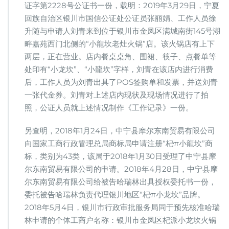
证字第2228号公证书一份，载明：2019年3月29日，宁夏
回族自治区银川市国信公证处公证员张丽娟、工作人员徐
升随与申请人刘青来到位于银川市金凤区满城南街145号湖
畔嘉苑西门北侧的“小龍坎老灶火锅”店。该火锅店有上下
两层，正在营业。店内餐桌桌角、围裙、筷子、点餐单等
处印有“小龙坎”、“小龍坎”字样，刘青在该店内进行消费
后，工作人员为刘青出具了POS签购单和发票，并送刘青
一张代金券。刘青对上述店内现状及现场情况进行了拍
照，公证人员就上述情况制作《工作记录》一份。
另查明，2018年1月24日，中宁县摩尔东南贸易有限公司
向国家工商行政管理总局商标局申请注册“杞π小龍坎”商
标，类别为43类，该局于2018年1月30日受理了中宁县摩
尔东南贸易有限公司的申请。2018年4月28日，中宁县摩
尔东南贸易有限公司给被告哈瑞林出具授权委托书一份，
委托被告哈瑞林负责代理银川地区“杞π小龙坎”品牌。
2018年5月4日，银川市行政审批服务局同于预先核准哈瑞
林申请的个体工商户名称：银川市金凤区杞派小龙坎火锅