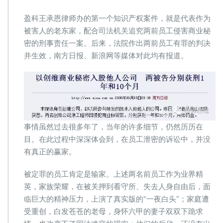
科
知
盈科王承恩律师办的第一个知识产权案件，就是代表作为
产
被害人的老东家，配合司法机关追究两前员工侵害商业秘
律
密的刑事责任一案。后来，法院作出两前员工有罪的判决
师|
员
并生效，南方日报、新浪网等媒体对此均有报道。
工
泄
密
诉
讼
没
有
事情虽然过去很多年了，当年的许多细节，仍然历历在
赢
目。在此过程中深深体会到，在员工泄密的诉讼中，并没
家，
有真正的赢家。
事
前
被定罪的员工肯定是输家。上述两名前员工作为业界精
多
重
英，家族荣耀，在被关押到看守所、失去人身自由后，面
防
临巨大的精神压力，上演了真实版的“一夜白头”；家庭遭
范
受重创，白发苍苍的老母，身怀六甲的妻子双双下跪求
才