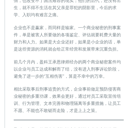
情，也改变不了国法难容的现实；他们的后代，还没有出
是
正
生，就不得不生活在其父亲是罪犯的阴影里，今后的求
解
学、入职均有难言之痛。
企业也不是赢家，而同样是输家。一个商业秘密的刑事案
件，单是被害人所要做的各项鉴定、评估就要耗费大量的
财力和人力。如果是大企业还好，如果是小企业的话，单
是这些资源的消耗就会给正常经营和发展带来沉重负担。
前几个月内，盈科王承恩律师经办的两个商业秘密案件均
以企业与员工达成和解而了结，没有进入刑事诉讼阶段，
避免了进一步的“互相伤害”，算是不幸中的万幸。
相比采取事后刑事追责的方式，企业事前做足预防侵害商
业秘密的多重功课，效果会更好，通过对员工采取宣传培
训、行为管理、文本完善和物理隔离等多重措施，让员工
不愿、不能也不敢铤而走险，才是上上之策。