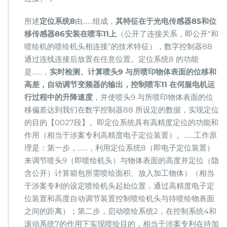
所述
定位系统8
由……组成，
其特征在于光电传感器85和位
移传感器86安装在喷车11上
（公开了连接关系，即公开“和
喷绘机的喷绘机头相连接”的技术特征），数字控制器88
通过连线连接后放置在任意位置。定位系统8 的功能
是……，
实时检测、计算喷头9 与所喷印物体表面的位移和
高差，自动调节变频器的输出，控制喷车11 在伺服电机运
行过程中的升降速度
，并使喷头9 与所喷印物体表面的位
移偏差达到我们在数字控制器88 所设定的数据，实现定位
的目的【0027段】。即定位系统具有高精度定位的功能和
作用（相当于涉案专利高精度电子定位装置）。……工作原
理是：第一步，……，利用定位系统8（即电子定位装置）
来调节喷头9（即喷绘机头）与物体表面的高度并定位（隐
含公开）计算箱包所需喷绘面积、放入加工物体）（相当
于涉案专利的设定喷绘机头起始位置，通过高精度电子定
位装置和高度自动调节装置控制喷绘机头与待喷绘物表面
之间的距离）；第二步，启动喷绘系统2，在控制系统4和
滚动系统7的作用下实现喷绘目的，相当于涉案专利在待加