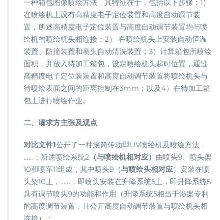
一种箱包图像喷绘方法，其特征在于，包括以下步骤：1）
在喷绘机上设有高精度电子定位装置和高度自动调节装
置，所述高精度电子定位装置与高度自动调节装置均与喷
绘机的喷绘机头相连接；2） 在喷绘机头上安装自动恒温
装置、防撞装置和喷头自动清洗装置；3）计算箱包所喷绘
面积，并放入待加工箱包，设定喷绘机头起时位置，通过
高精度电子定位装装置和高度自动调节装置将喷绘机头与
待喷绘表面之间的距离控制在3mm；以及4）在待加工箱
包上进行喷绘作业。
二、请求方主张及观点
对比文件1
公开了一种滚筒传动型UV喷绘机及喷绘方法，
……；所述喷绘系统2
（与喷绘机相对应）
由喷头9、喷头架
10和喷车11组成，其中喷头9（
与喷绘头相对应
）安装在喷
头架10上，……，即喷头安装在升降系统5上，即升降系统5
具有调节喷头9的功能和作用（升降系统5相当于涉案专利
的高度调节装置，且公开高度自动调节装置与喷绘机头相
连接）；