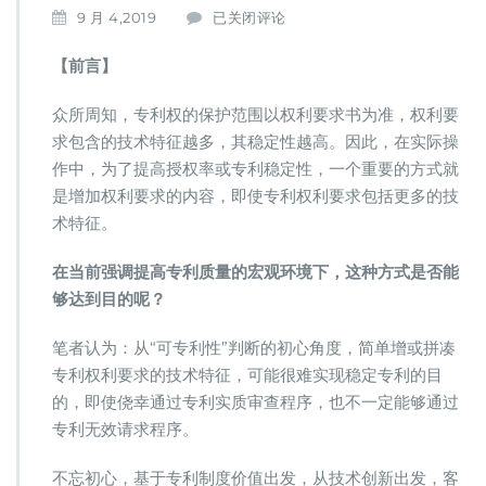
盈
9 月 4,2019
已关闭评论
科
知
【前言】
产
律
众所周知，专利权的保护范围以权利要求书为准，权利要
师：
求包含的技术特征越多，其稳定性越高。因此，在实际操
专
利
作中，为了提高授权率或专利稳定性，一个重要的方式就
权
是增加权利要求的内容，即使专利权利要求包括更多的技
利
术特征。
要
求
在当前强调提高专利质量的宏观环境下，这种方式是否能
包
括
够达到目的呢？
更
多
笔者认为：从“可专利性”判断的初心角度，简单增或拼凑
技
专利权利要求的技术特征，可能很难实现稳定专利的目
术
的，即使侥幸通过专利实质审查程序，也不一定能够通过
特
征
专利无效请求程序。
就
具
不忘初心，基于专利制度价值出发，从技术创新出发，客