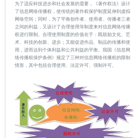
知
为了适应科技进步和社会发展的需要，《著作权法》设计
产
了信息网络传播权，使传统的著作权保护制度延伸到虚拟
律
网络空间；同时，为了平衡创作者、使用者、传播者三者
师：
信
之间的利益，又设计了合理使用等制度来对信息网络传播
息
权进行限制。合理使用制度的价值在于：既鼓励文化、艺
网
术、科技的创新、进步；又能促进作品、制品的传播和使
络
用，进而达到个体利益和公共利益的平衡。我国《信息网
传
播
络传播权保护条例》规定了三种对信息网络传播权的限制
权
情形，其中包括合理使用、法定许可、强制许可。
之
合
理
使
用