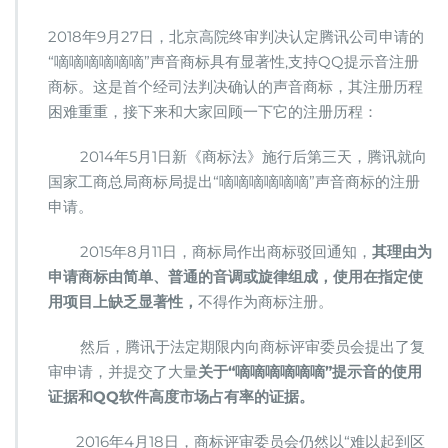
讯
Q
2018年9月27日，北京高院终审判决认定腾讯公司申请的
Q“滴
“嘀嘀嘀嘀嘀嘀”声音商标具有显著性,支持QQ提示音注册
滴
商标。这是首个经司法判决确认的声音商标，其注册历程
滴”
声
困难重重，接下来和大家回顾一下它的注册历程：
音
商
2014年5月1日新《商标法》施行后第三天，腾讯就向
标
国家工商总局商标局提出“嘀嘀嘀嘀嘀嘀”声音商标的注册
获
申请。
得
司
法
2015年8月11日，商标局作出商标驳回通知，
其理由为
程
申请商标由简单、普通的音调或旋律组成，使用在指定使
序
用项目上缺乏显著性，
不得作为商标注册。
确
认
然后，腾讯于法定期限内向商标评审委员会提出了复
注
册
审申请，并提交了大量
关于“嘀嘀嘀嘀嘀嘀”提示音的使用
证据和QQ软件高度市场占有率的证据。
2016年4月18日，商标评审委员会仍然以“难以起到区