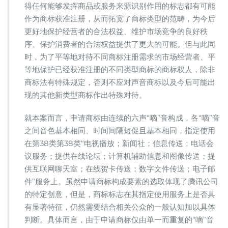
得任何能够发挥商品或服务来源识别作用的标志都有可能
作为商标获准注册，从而拓宽了商标类型的范畴，为今后
更好地保护经营者的合法权益、维护市场竞争的良好秩
序、保护消费者的合法权益提供了更大的可能。但与此同
时，为了平等地对待不同商标注册需求的市场经营者、平
等地保护已经获准注册的不同类型商标的商标权人，除非
商标法有特殊规定，否则不应对声音商标以及今后可能出
现的其他新类型商标作出特殊对待。
就本案而言，申请商标由连续的六声“嘀”音构成，各“嘀”音
之间音色基本相同、时间间隔短促且基本相同，指定使用
在第38类第38类“电视播放；新闻社；信息传送；电话会
议服务；提供在线论坛；计算机辅助信息和图像传送；提
供互联网聊天室；在线贺卡传送；数字文件传送；电子邮
件”服务上。虽然申请商标构成要素的选取体现了腾讯公司
的特定创意，但是，商标标志在其指定使用服务上是否具
有显著特征，仍然需要结合相关公众的一般认知加以具体
判断。具体而言，由于申请商标仅由单一而重复的“嘀”音