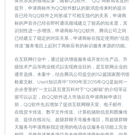
体所涉及的领域众多，随着QQ软件、“QQ”商标知名度的
提升，申请商标作为QQ软件默认的新消息传来时的提示
音已经与QQ软件之间形成了可相互指代的关系，申请商
标的声音亦已经在即时通讯领域建立了较高的知名度，其
识别性进一步增强，申请商标与QQ软件、腾讯公司之间
已经建立了稳定的对应关系，申请商标在指定使用的“信息
传送”服务项目上起到了商标应有的标识服务来源的功能。
在互联网行业中，通过提供增值服务或开发衍生产品、升
级技术产品等商业模式以实现商业目的，是互联网企业的
通常选择。本案中，结合腾讯公司提交的152篇国家图书馆
检索文献、Useit知识库中“1999年至2015年QQ是如何一
步步变形的”一文以及百度百科对于“QQ邮箱”的介绍等证
据可以认定，自QQ软件进入市场后在申请商标申请日
前，QQ软件先后增加了提供互联网聊天室、电子邮件、
在线贺卡传送、数字文件传送、计算机辅助信息和图像传
送、提供在线论坛、超级群聊天等服务项目，而超级群聊
天服务与申请商标指定使用的电话会议服务在功能上完全
相同。虽然前述服务项目并未使用申请商标的声音，但是