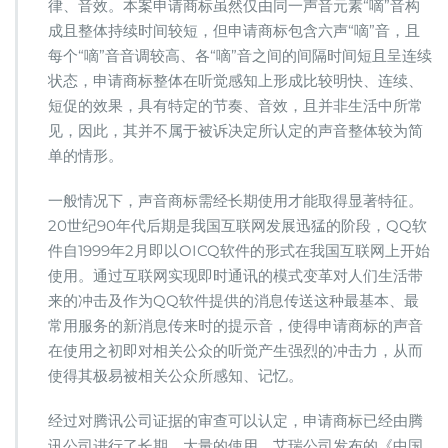
律、音效。本案申请商标虽然仅由同一声音元素“嘀”音构
成且整体持续时间较短，但申请商标包含六声“嘀”音，且
每个“嘀”音音调较高、各“嘀”音之间的间隔时间短且呈连续
状态，申请商标整体在听觉感知上形成比较明快、连续、
短促的效果，具有特定的节奏、音效，且并非生活中所常
见，因此，其并不属于被诉决定所认定的声音整体较为简
单的情形。
一般情况下，声音商标需经长期使用才能取得显著特征。
20世纪90年代后期是我国互联网发展迅猛的阶段，QQ软
件自1999年2月即以OICQ软件的形式在我国互联网上开始
使用。通过互联网实现即时通讯的模式变革对人们生活带
来的冲击及作为QQ软件提供的消息传送这种最基本、最
常用服务的新消息传来时的提示音，使得申请商标的声音
在使用之初即对相关公众的听觉产生强烈的冲击力，从而
使得其极易被相关公众所感知、记忆。
经过对腾讯公司证据的审查可以认定，申请商标已经由腾
讯公司进行了长期、大量的使用。艾瑞公司发布的《中国