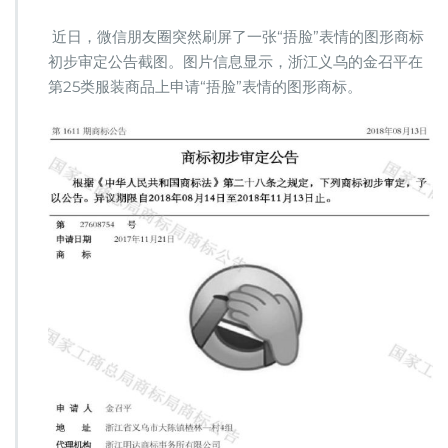
科
知
近日，微信朋友圈突然刷屏了一张“捂脸”表情的图形商标
产
初步审定公告截图。图片信息显示，浙江义乌的金召平在
律
第25类服装商品上申请“捂脸”表情的图形商标。
师：
为
什
么
“捂
脸”
图
标
不
应
该
通
过
商
标
审
查