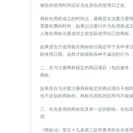
标
被告的使用时间还应当在原告的使用日之前。
先
用
商标先用权成立的时间点，最晚是在涉案注册
权
需要耗费的时间，如果以注册日作为先用权成立
抗
人敢在商标注册成功之前实际使用自己的商标。
辩
的
证
如果原告方使用相关商标的日期还早于其申请
据
际使用日期。这样才能规制各种不诚信的行为
准
备
二、在与注册商标核定的商品项目（包括服务
商标。
如果是在与涉案注册商标核定的商品项目不相
也不近似的商标的，商标先用权的抗辩均不能
三、在先使用的商标应具有一定的影响，在知
用。
《商标法》第五十九条第三款所要求的在先使用