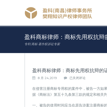
盈科商标律师：商标先用权抗辩
专利 商标 著作权诉讼专家
盈科商标律师：商标先用权抗辩的
盈
8 月 24,2019
已关闭评论
科
商
在侵害注册商标专用权的案件中，被告一方如
标
据《商标法》第五十九条第三款的规定和相关
律
师：
一、被告的使用时间应当在原告涉案注册商标
商