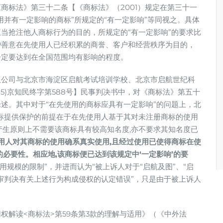
商标法》第三十二条【《商标法》（2001）规定在第三十一
用并有一定影响的商标”所规定的“有一定影响”等同视之。具体
当抢注他人商标行为的目的，所规定的“有一定影响”的要求比
护善意在先使用人已经积累的商誉、客户和经营秩序为目的，
一定要达到在全国范围均有影响的程度。
限公司与北京市海淀区启航考试培训学校、北京市启航世纪科
15)京知民终字第588号】民事判决书中，对《商标法》第五十
述。其中对于“在先使用的商标应具有一定影响”的问题上，北
标提供保护的前提在于在先使用人基于其对未注册商标的使用
产生原则上不需要该商标具有较高知名度,亦不要求其知名度已
使用人对其商标的使用确系真实使用,且经过使用已使得商标在使
必要性。相应地,该商标便已达到该规定中‘一定影响’的要
用规模的限制”，并进而认为“被上诉人对于“启航及图”、“启
一审判决有关上述行为构成侵权的认定错误”，只是由于被上诉人
权解读<商标法>第59条第3款的理解与适用》（《中外法