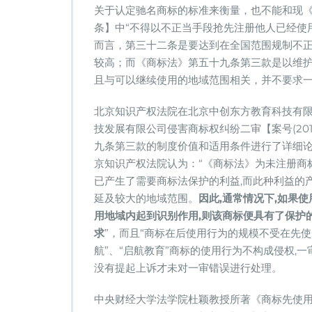
关于认定驰名商标的标准来衡量，也不能和现《
条】中“不得以不正当手段抢先注册他人已经使
而言，第三十二条是要达到在全国范围规制不正
较高；而《商标法》第五十九条第三款是以维
且与可以继续使用的地域范围相关，并不要求
北京知识产权法院在北京中创东方教育科技有
技发展有限公司侵害商标权纠纷二审【案号(20
九条第三款的制度价值和适用条件进行了详细论
京知识产权法院认为：“《商标法》为未注册商
已产生了需要商标法保护的利益,而此种利益的
延及较大的地域范围。
因此,通常情况下,如果
用地域内起到识别作用,则该商标便具有了保护的
求
”，而且“商标在后使用行为的规模不受在先使
航”、“启航教育”商标的使用行为不构成侵权,
没有提起上诉才未对一审错误进行处理。
中央财经大学法学院杜颖教授所著《商标先使用