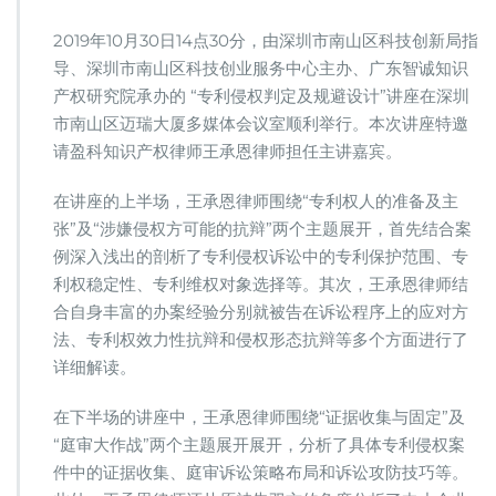
科
律
2019年10月30日14点30分，由深圳市南山区科技创新局指
师
导、深圳市南山区科技创业服务中心主办、广东智诚知识
出
产权研究院承办的 “专利侵权判定及规避设计”讲座在深圳
席
“专
市南山区迈瑞大厦多媒体会议室顺利举行。本次讲座特邀
利
请盈科知识产权律师王承恩律师担任主讲嘉宾。
侵
权
在讲座的上半场，王承恩律师围绕“专利权人的准备及主
判
张”及“涉嫌侵权方可能的抗辩”两个主题展开，首先结合案
定
及
例深入浅出的剖析了专利侵权诉讼中的专利保护范围、专
规
利权稳定性、专利维权对象选择等。其次，王承恩律师结
避
合自身丰富的办案经验分别就被告在诉讼程序上的应对方
设
法、专利权效力性抗辩和侵权形态抗辩等多个方面进行了
计”
培
详细解读。
训
讲
在下半场的讲座中，王承恩律师围绕“证据收集与固定”及
座
“庭审大作战”两个主题展开展开，分析了具体专利侵权案
件中的证据收集、庭审诉讼策略布局和诉讼攻防技巧等。