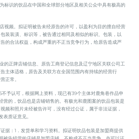
等为标识的饮品在中国和全球部分地区及相关公众中具有极高的
城店视频。拟证明被告未经原告的许可，以盈利为目的擅自经营
、包装装潢、标识等，被告通过相同及相似的标识、包装，以
原告的合法权益，构成严重的不正当竞争行为，给原告造成严
营业的正牌店铺信息、原告工商登记信息及辽宁地区关联公司工
原告主体适格，原告及关联方在全国范围内有持续的经营行
经营正常。
5不予认可，根据网上资料，现已有39个主体对鹿角巷作品申
经营的，饮品也是店铺销售的。有极光和鹿图案的饮品包装是
摄视频和照片未经被告许可，没有经过公证，属于非法证据，
发表质证意见。
证据：1．发货单和学习资料。拟证明饮品包装是加盟商提供
明被告经营的店铺是加盟店铺，不构成不正当竞争，亦可以证