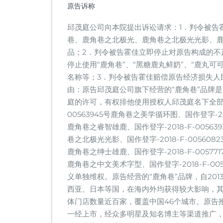
原告诉称
邱茂庭公司向本院提出诉讼请求：1．判令被告
巷、鹿角巷之北极光、鹿角巷之北极光光影、
品；2．判令被告霍佳立即停止对原告构成的不
停止使用“鹿角巷”、“黑糖鹿丸鲜奶”、“鹿丸可可
名称等；3．判令被告霍佳赔偿原告经济损失人
由：原告邱茂庭公司旗下经营的“鹿角巷”品牌
庭的许可，有权排他使用授权人邱茂庭名下全部“鹿
00563945号鹿角巷之美学循环图、国作登字-2018
鹿角巷之睿智雄鹿、国作登字-2018-F-005639
巷之北极光光影、国作登字-2018-F-005608
鹿角巷之绅士雄鹿、国作登字-2018-F-005771
鹿角巷之中文美术字型、国作登字-2018-F-0
义单独维权。原告经营的“鹿角巷”品牌，自20
西亚、日本等国，在海内外均获得较大影响，
体门店数量近百家，覆盖中国46个城市。原告推
一经上市，经众多明星及知名博主等渠道推广