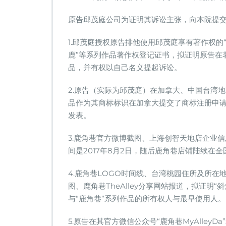
原告邱茂庭公司为证明其诉讼主张，向本院提
1.邱茂庭授权原告排他使用邱茂庭享有著作权的
鹿”等系列作品著作权登记证书，拟证明原告在
品，并有权以自己名义提起诉讼。
2.原告（实际为邱茂庭）在加拿大、中国台湾
品作为其商标标识在加拿大提交了商标注册申
发表。
3.鹿角巷官方微博截图、上海创智天地店企业
间是2017年8月2日，随后鹿角巷店铺陆续在全
4.鹿角巷LOGO时间线、台湾桃园住所及所
图、鹿角巷TheAlley分享网站报道，拟证明“
与“鹿角巷”系列作品的所有权人与最早使用人。
5.原告在其官方微信公众号“鹿角巷MyAlleyD