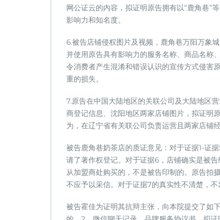
网公证云的内容，拟证明原告拥有以“鹿角巷”
影响力和知名度。
6.被告店铺侵权图片及视频，鹿角巷万阳万象
并使用原告具有影响力的服务名称、商品名称
令消费者产生混淆和错误认识的宣传方式侵害
重的损失。
7.原告在中国大陆地区的关联公司及大陆地区
商登记信息、沈阳地区两家店铺图片，拟证明
为，在辽宁省有关联公司负责运营且两家店铺
被告鹿角巷奶茶店的质证意见：对于证据1-证据
请了著作权登记。对于证据6，店铺确实是被告
从加盟商处购买的，不是被告印制的。原告拍
不应予以采信。对于证据7的真实性不清楚，不
被告霍佳为证明其抗辩主张，向本院提交了如下
的。2．微信聊天记录、品牌服务协议书。拟证