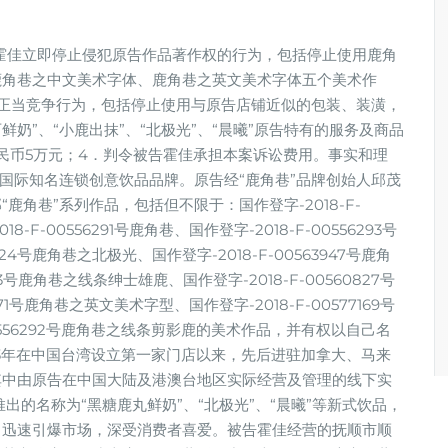
霍佳立即停止侵犯原告作品著作权的行为，包括停止使用鹿角
鹿角巷之中文美术字体、鹿角巷之英文美术字体五个美术作
正当竞争行为，包括停止使用与原告店铺近似的包装、装潢，
鲜奶”、“小鹿出抹”、“北极光”、“晨曦”原告特有的服务及商品
民币5万元；4．判令被告霍佳承担本案诉讼费用。事实和理
是国际知名连锁创意饮品品牌。原告经“鹿角巷”品牌创始人邱茂
角巷”系列作品，包括但不限于：国作登字-2018-F-
-F-00556291号鹿角巷、国作登字-2018-F-00556293号
24号鹿角巷之北极光、国作登字-2018-F-00563947号鹿角
23号鹿角巷之线条绅士雄鹿、国作登字-2018-F-00560827号
71号鹿角巷之英文美术字型、国作登字-2018-F-00577169号
0556292号鹿角巷之线条剪影鹿的美术作品，并有权以自己名
13年在中国台湾设立第一家门店以来，先后进驻加拿大、马来
其中由原告在中国大陆及港澳台地区实际经营及管理的线下实
出的名称为“黑糖鹿丸鲜奶”、“北极光”、“晨曦”等新式饮品，
，迅速引爆市场，深受消费者喜爱。被告霍佳经营的抚顺市顺