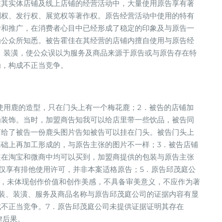
在其实体店铺及线上店铺的经营活动中，大量使用原告享有著
制权、发行权、展览权等著作权。原告经营活动中使用的特有
传和推广，在消费者心目中已经形成了稳定的印象及与原告一
为公众所知悉。被告霍佳在其经营的店铺内擅自使用与原告经
、装潢，使公众误以为服务及商品来源于原告或与原告存在特
为，构成不正当竞争。
使用鹿的造型，只在门头上有一个梅花鹿；2．被告的店铺加
为装饰。当时，加盟商告知我可以给店里带一些饮品，被告同
商给了被告一份鹿头图片告知被告可以挂在门头。被告门头上
础上再加工形成的，与原告主张的图片不一样；3．被告店铺
装在淘宝和微商中均可以买到，加盟商提供的包装与原告主张
仅享有排他使用许可，并非本案适格原告；5．原告邱茂庭公
性，未体现创作价值和创作美感，不具备审美意义，不应作为著
装、装潢、服务及商品名称与原告邱茂庭公司的证据内容有显
不正当竞争。7．原告邱茂庭公司未提供证据证明其存在
律后果。