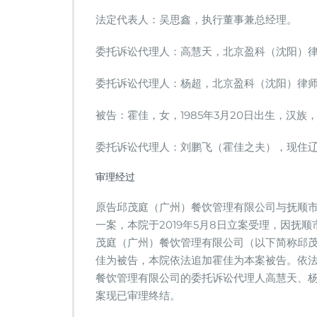
理
法定代表人：吴思鑫，执行董事兼总经理。
邱
茂
庭
委托诉讼代理人：高慧天，北京盈科（沈阳）
（广
州）
委托诉讼代理人：杨超，北京盈科（沈阳）律
餐
饮
被告：霍佳，女，1985年3月20日出生，汉
诉
霍
委托诉讼代理人：刘鹏飞（霍佳之夫），现住
佳
不
审理经过
正
当
竞
原告邱茂庭（广州）餐饮管理有限公司与抚顺
争
一案，本院于2019年5月8日立案受理，因抚顺
案，
茂庭（广州）餐饮管理有限公司（以下简称邱
胜
佳为被告，本院依法追加霍佳为本案被告。依
诉
餐饮管理有限公司的委托诉讼代理人高慧天、
案现已审理终结。