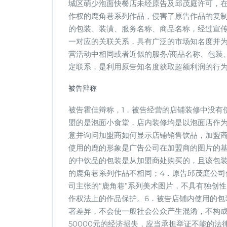
城区萌少泡面快餐店未经原告及邱茂庭许可，
作权的鹿角巷系列作品，侵害了原告作品的复
的包装、装潢、服务名称、商品名称，经过宣
一对应的关联关系，具有广泛的市场知名度并
营活动中相同或者近似的服务/商品名称、包装
定联系，是利用原告知名度获取超额利润的行
被告辩称
被告霍佳辩称，1．被告经营的店铺装修中没有
盟的是泡面小食堂，店内装修均是以泡面店作
意并询问加盟商如何显示店铺销售饮品，加盟
使用的鹿的形象是广告公司在加盟商的图片的基
的中饮品的包装是从加盟商处购买的，且该包
的鹿角巷系列作品不相同；4．原告邱茂庭公司
司主张的“鹿角巷”系列美术图片，不具有独创
作权法上的作品保护。6．被告店铺内使用的包
著差异，不会使一般社会公众产生混淆，不构成
50000元的经济损失，应当承担举证不能的法