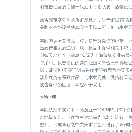
明被告经营的店铺一致处于亏损状态，店铺已
原告邱茂庭公司的质证意见是，对于证据1真实
品牌服务协议书的真实性予以认可，但与本案
本院的认证意见是：对于原告所提供的证据，证
当履行相关的证明手续，原告未提供相关手续，
创智天地店企业信息”实际为上海箴钰实业有限
予采用。原告提供的其余证据均符合民事诉讼
据，证据1中不能证明被告使用印有鹿角巷等形
涉及鹿角巷系列作品，与本案无关，微信聊天
被告提供的证据，本院不予采用。
本院查明
本院认定事实如下：邱茂庭于2018年5月30日
之北极光》、《鹿角巷之北极光光影》进行了著作
型》、《鹿角巷之中文美术字型》进行了著作权登
日；《鹿角巷之北极光》、《鹿角巷之北极光光影