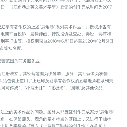
22日；《鹿角巷之英文美术字型》登记的创作完成时间为2017
邱茂庭享有著作权的上述“鹿角巷”系列美术作品，并授权原告有
络电商平台投诉、发律师函、行政投诉及查处、诉讼、协商和
打击等。授权期限自2018年6月1日起至2020年12月31日
的市场知名度。
其经营范围为商务服务业。
快餐店注册成立，其经营范围为快餐加工服务，其经营者为霍佳，
潢及饮品包装上使用了上述邱茂庭享有著作权的五幅鹿角巷系列美
可可鲜奶”、“小鹿出抹”、“北极光”、“晨曦”及其他饮品。
法上的美术作品的问题。案外人邱茂庭创作完成案涉“鹿角巷”
视角，在保留鹿头、鹿角的基本特点的基础上，又进行了独特
计上以及字母的书写方式上展现了独特的创作性；在构图上，