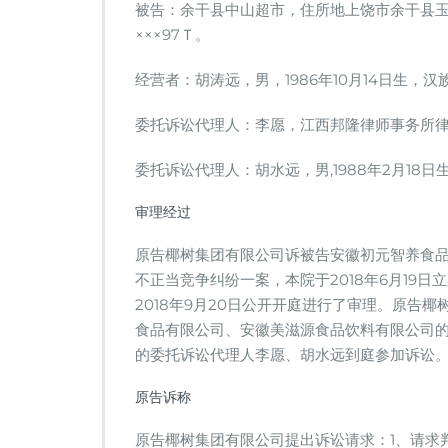
竞
被告：余干县中山超市，住所地上饶市余干县玉
争
×××97Ｔ。
案，
胜
经营者：胡涛远，男，1986年10月14日生，
诉
委托诉讼代理人：李愿，江西邦隆律师事务所
委托诉讼代理人：胡水远，男,1988年2月18
审理经过
原告椰树集团有限公司诉被告安徽初元智养食
不正当竞争纠纷一案，本院于2018年6月19
2018年9月20日公开开庭进行了审理。原告
食品有限公司、安徽美滋源食品饮料有限公司
的委托诉讼代理人李愿、胡水远到庭参加诉讼
原告诉称
原告椰树集团有限公司提出诉讼请求：1、请求