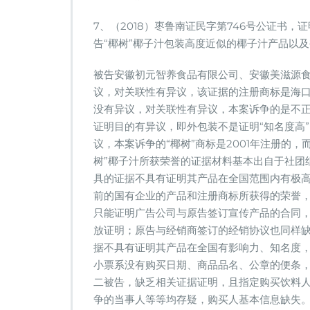
7、（2018）枣鲁南证民字第746号公证书
告“椰树”椰子汁包装高度近似的椰子汁产品以
被告安徽初元智养食品有限公司、安徽美滋源食
议，对关联性有异议，该证据的注册商标是海口
没有异议，对关联性有异议，本案诉争的是不正
证明目的有异议，即外包装不是证明“知名度高
议，本案诉争的“椰树”商标是2001年注册的，
树”椰子汁所获荣誉的证据材料基本出自于社团
具的证据不具有证明其产品在全国范围内有极
前的国有企业的产品和注册商标所获得的荣誉，
只能证明广告公司与原告签订宣传产品的合同
放证明；原告与经销商签订的经销协议也同样缺
据不具有证明其产品在全国有影响力、知名度，
小票系没有购买日期、商品品名、公章的便条
二被告，缺乏相关证据证明，且指定购买饮料
争的当事人等等均存疑，购买人基本信息缺失