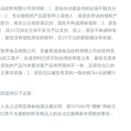
品饮料有限公司答辩称：1、原告向法庭提供的证据不能充分
；2、无论侵权的产品是答辩人或他人，就原告所诉的侵权产
部分，相关公众很容易识别，因此不构成商标侵权；3、原告
据，其20万诉讼主张不应当予以支持。综上，原告不构成特有
，被告没有侵犯原告的权利，且20万元的索赔额没有依据。
元智养食品有限公司、安徽美滋源食品饮料有限公司的答辩意
立的工商户，在进货时已经尽到合理的审查义务，被告无需承
，原告的产品与本案涉案产品有明显的不一致，且原告自己的
乏事实依据；2、原告仅以被告售卖的一瓶价格为4元的椰汁
本院提供以下证据：
人名义证明及商标续展注册证明、第1575561号“椰树”商标注
第32类不含酒精饮料等商品上的合法注册商标专用权的事实，