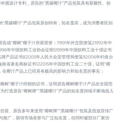
得外观设计专利，原告的“黑罐椰汁”产品包装具有新颖性、创
的“黑罐椰汁”产品包装原创特有，知名度高，成为消费者区别
或“椰树”椰子汁所获荣誉：11991年外交部便笺21992年中
1996年中国饮料工业协会证明51999年中国饮料工业十强证书
名牌产品证书82005年人民大会堂管理局便笺92006年钓鱼台
3年海南省著名商标证书122015年中国饮料工业二十强，证明“椰
，在椰汁产品上已经具有极高的影响力和知名度的事实；
“椰树”椰子汁经销协议书，证明原告椰树椰子汁产品在全国范
为打造原告“椰树牌”“黑罐椰汁”产品的知名度持续不断地投入
家仿冒、原告多年来使用“椰树牌”“黑罐椰汁”包装及投放宣传广
销售与推广，获得市场美誉与广泛知名度，但同时被部分厂家仿