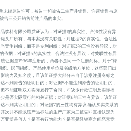
，证明未经原告许可，被告一和被告二生产并销售、许诺销售与原
及被告三公开销售前述产品的事实。
品饮料有限公司质证认为：对证据1的真实性、合法性没有异
罐头厂所有，与本案没有关联性；对证据2的真实性、合法性
当竞争纠纷，而不是专利纠纷；对证据3的三性没有异议，对
”的依据；对证据4的真实性、合法性没有异议，对关联性有异
而该证据是1996年注册的，两者不是同一个注册商标。对于“椰
组织、民间组织、产品使用单位及省级地方单位，这些部门出
高影响力及知名度，且该组证据大部分来自于涉案注册商标之
达不到原告的证明目的；对证据5不能达到原告的证明目的，
，但不能证明双方实际履行了合同，即缺少付款证明及实际播
少是否实际履行的相关证据；对证据6的三性有异议，该组证
达不到其证明目的；对证据7的三性均有异议,确认买卖关系的
，其次并不能以该产品标注的生产厂家为二被告即直接认定为
人万亚博是何人？是否有行为能力？是否是经销商之间恶意竞
。