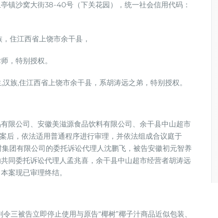
亭镇沙窝大街38-40号（下关花园），统一社会信用代码：
汉族，住江西省上饶市余干县，
律师，特别授权。
日生,汉族,住江西省上饶市余干县，系胡涛远之弟，特别授权。
品有限公司、安徽美滋源食品饮料有限公司、余干县中山超市
日立案后，依法适用普通程序进行审理，并依法组成合议庭于
椰树集团有限公司的委托诉讼代理人沈鹏飞，被告安徽初元智养
的共同委托诉讼代理人孟兆喜，余干县中山超市经营者胡涛远
。本案现已审理终结。
判令三被告立即停止使用与原告“椰树”椰子汁商品近似包装、