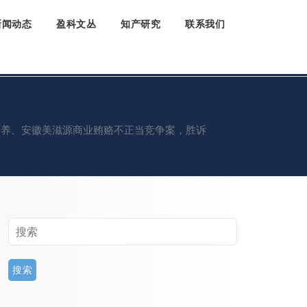
新闻动态
盈科文丛
知产研究
联系我们
/
智养、安徽美滋源商业贿赂不正当竞争案，胜诉