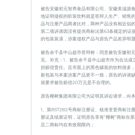
被告安徽初元智养食品有限公司、安徽美滋源食
地证明侵权的听装饮料就是答辩人生产、销售的
品与注册产品两者比对，两种产品没有相近似的
第二项诉请因没有提供商标法第63条规定的证
的包装装潢，涉案侵权产品与原告产品差异明显
被告余干县中山超市答辩称：同意被告安徽初
见。补充：1、被告余干县中山超市作为合法成
担赔偿责任。且市面上的黑色罐装的饮料很多
新包装与本案涉案产品更不一致，原告的诉请缺
就要求被告赔偿20万元是不合理的。
原告椰树集团有限公司为证明其诉讼请求，向
1、第857282号商标注册证、核准变更商标注册
册证及续展证明，证明原告享有“椰树”商标在
且二商标均在有效期限内；