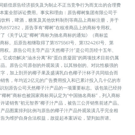
同赔偿原告经济损失及为制止不正当竞争行为而支出的合理费
担本案全部诉讼费用。事实和理由：原告椰树集团有限公司于
含酒精饮料，啤酒，糖浆及其他饮料制剂等商品上商标注册，并于
号为857282，原告享有“椰树”在核准商品上的商标专用权。
发布了《关于认定“椰树”商标为驰名商标的通知》（商标监
商标。后原告相继取得了第1575561号、第1324261号、第
标的专用权。原告公司主导产品“天然椰子汁”是公司历经十五年、
，它成功解决“油水分离”和“蛋白质凝固”的两项技术目前仍属
产品。原告公司原创的外观装潢，以其独创的、对比性极强的
文字，加上剖开的椰子果及盛满乳白色椰子汁杯子共同组合而
销售，年均近2亿元的广告费用投入和已累计投入几十亿的市
的识别原告公司天然椰子汁产品的一项重要标志。该包装已经持
“椰树”商标也被国家商标局认定为“中国驰名商标”，列入商标
许诺销售“初元智养”椰子汁产品，被告三公开销售前述产品。
，产品图案排列比例与原告的椰子汁产品外观装潢几乎完全相
原告为维护自身合法权益，故提起本案诉讼，望判如所请。