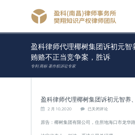
盈科律师代理椰树集团诉初元智
贿赂不正当竞争案，胜诉
专利 商标 著作权诉讼专家
盈科律师代理椰树集团诉初元智养
盈
2 月 10,2020
已关闭评论
科
律
原告：椰树集团有限公司，住所地海口市龙华路4
师
代