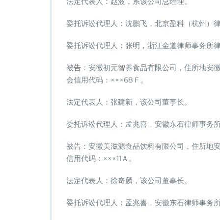
法定代表人：赵波，系该公司总经理。
理
椰
委托诉讼代理人：沈鹏飞，北京盈科（杭州）
树
集
团
委托诉讼代理人：张明，浙江金道律师事务所
诉
初
被告：安徽初元智养食品有限公司，住所地安徽
元
会信用代码：×××68Ｆ。
智
养、
法定代表人：张建新，该公司董事长。
安
徽
美
委托诉讼代理人：孟兆喜，安徽东石律师事务
滋
源
被告：安徽美滋源食品饮料有限公司，住所地安
商
信用代码：×××11Ａ。
业
贿
法定代表人：徐奇麟，该公司董事长。
赂
不
正
委托诉讼代理人：孟兆喜，安徽东石律师事务
当