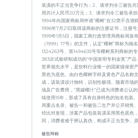
装潢的不正当竞争行为；2、请求判令三被告共
用共计人民币20万元；3、请求判令三被告承
1994年向国家商标局申请“椰树”在32类不
1996年7月21日取得该商标的注册证书，注册
1999年1月5日，国家工商行政管理局商标局
（1999）17号）的文件，认定“椰树”商标为驰名
1324263号、第1494635号等椰树系列商
383次试验研制成功的“中国发明专利金奖”产品
世界领先水平，是饮料行业唯一的国家级保密
黑色为底色、由白色椰树字样及黄色产品名称
成，该装潢设计独特，识别性极强。随着市场的
场及广告费用，“黑罐椰汁”已成为消费者公认
续使用15年，形成了具有自身特色的知名包装。
局重点名录。被告一和被告二生产并公开销售、
经比对发现，涉案产品包装装潢采用黑色底色
同，消费者难于辨认真伪，构成不正当竞争。
被告辩称