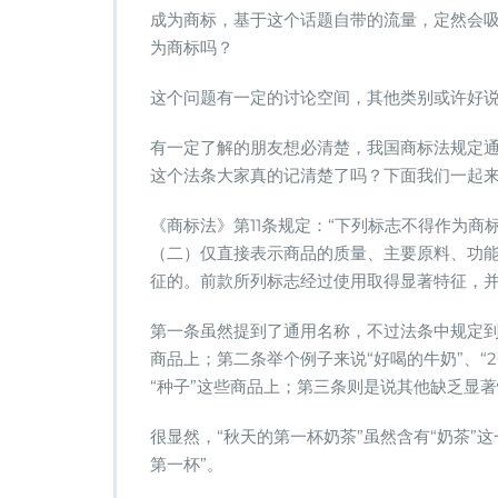
奶
成为商标，基于这个话题自带的流量，定然会吸
茶”
为商标吗？
能
注
这个问题有一定的讨论空间，其他类别或许好说
册
为
有一定了解的朋友想必清楚，我国商标法规定
商
标
这个法条大家真的记清楚了吗？下面我们一起
吗？
《商标法》第11条规定：“下列标志不得作为
（二）仅直接表示商品的质量、主要原料、功
征的。前款所列标志经过使用取得显著特征，并
第一条虽然提到了通用名称，不过法条中规定到“
商品上；第二条举个例子来说“好喝的牛奶”、“20
“种子”这些商品上；第三条则是说其他缺乏显
很显然，“秋天的第一杯奶茶”虽然含有“奶茶”
第一杯”。