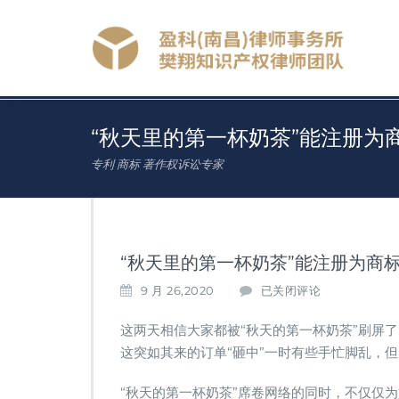
“秋天里的第一杯奶茶”能注册为
专利 商标 著作权诉讼专家
“秋天里的第一杯奶茶”能注册为商
“秋
9 月 26,2020
已关闭评论
天
里
这两天相信大家都被“秋天的第一杯奶茶”刷屏
的
这突如其来的订单“砸中”一时有些手忙脚乱，
第
一
“秋天的第一杯奶茶”席卷网络的同时，不仅仅
杯