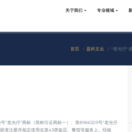
关于我们
专业领域
首页
/
盈科文丛
/
“老光仔”
8号“老光仔”商标（简称引证商标一）、第8966329号“老光仔
1日获准注册并核定使用在第43类饭店、餐馆等服务上。经核