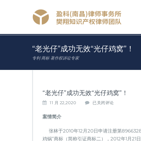
“老光仔”成功无效“光仔鸡窝”！
专利 商标 著作权诉讼专家
“老光仔”成功无效“光仔鸡窝”！
“老
11 月 22,2020
已关闭评论
光
仔”
案情简介
成
功
张林于2010年12月20日申请注册第896632
无
鸡锅”商标（简称引证商标二），2012年1月2
效