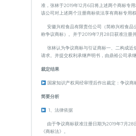
“光
准，张林于2019年12月6日将上述两个商标
仔
该公司对上述两个注册商标依法享有商标专用
鸡
窝”！
安徽兴程食品有限责任公司（简称兴程食品公司）
称争议商标）。并于2019年7月28日获准注
张林认为争议商标与引证商标一、二构成近似商
请求。并提交权利承继声明书，由鼎裕公司承
裁定结果
国家知识产权局经审理后作出裁定：争议商
简要分析
1、法律依据
由于争议商标获准注册日期为2019年7月28日，
《商标法》。