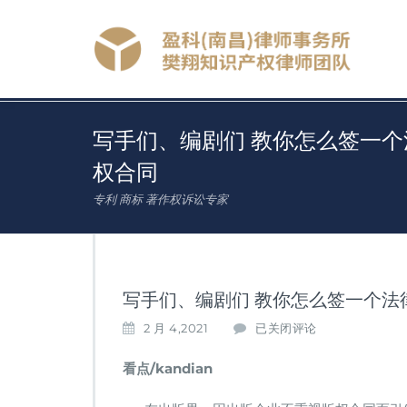
写手们、编剧们 教你怎么签一
权合同
专利 商标 著作权诉讼专家
写手们、编剧们 教你怎么签一个法
写
2 月 4,2021
已关闭评论
手
们、
看点/kandian
编
剧