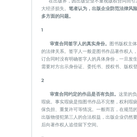
在出版界，因出版企业不重视版权合同而引发
们
大经济损失。
笔者认为，出版企业防范法律风
教
你
多方面的问题。
怎
么
1
签
一
审查合同签字人的真实身份。
图书版权主体
个
的法律关系。签字人一般是图书作品著作权人
法
律
订合同时没有明确签字人的具体身份，一旦发
风
需要对方出示身份证、委托书、授权书、版权
险
最
2
低
的
审查合同约定的作品是否有负担。
这里的负
版
权
瑕疵。事实瑕疵是指图书作品不完整，权利瑕
合
保负担、重复许可等情况。一般而言，在规范
同
出版物侵犯第三人的合法权益，出版企业仍然
后向著作权人追偿留下空间。