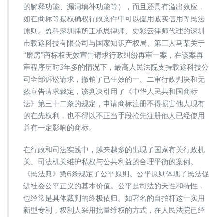
的解释功能、漏洞填补功能等），而且还具有溢出效应，
如在商标等授权确权行政案件中可以援用诚实信用等民法
原则。盈科深圳律所王承恩律师、史彩云律师代理的深圳
市载途科技有限公司与国家知识产权局、第三人马某关于
“磨房”商标权无效宣告请求行政纠纷再审一案，在该案再
审程序历时3年多的情况下，最高人民法院支持载途科技公
司全部诉讼请求，撤销了已生效的一、二审行政判决和无
效宣告请求裁定，该判决引用了《中华人民共和国商标
法》第三十二条的规定，申请商标注册不得损害他人现有
的在先权利，也不得以不正当手段抢先注册他人已经使用
并有一定影响的商标。
在行政和司法实践中，越来越多的出现了国家有关行政机
关、司法机关维护私权与公共利益的合理平衡的案例。
《民法典》第6条规定了公平原则。公平原则体现了民法促
进社会公平正义的基本价值。公平是司法的天性和特性，
也经常是具体裁判的终极依归。如著名的自拍杆这一实用
新型专利，权利人采用批量维权的方式，在人民法院已经