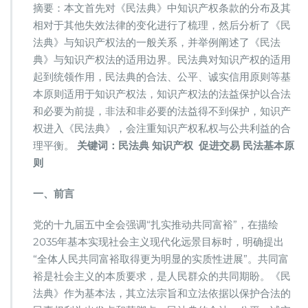
产
摘要：本文首先对《民法典》中知识产权条款的分布及其
权
相对于其他失效法律的变化进行了梳理，然后分析了《民
进
法典》与知识产权法的一般关系，并举例阐述了《民法
入
《民
典》与知识产权法的适用边界。民法典对知识产权的适用
法
起到统领作用，民法典的合法、公平、诚实信用原则等基
典》
本原则适用于知识产权法，知识产权法的法益保护以合法
对
和必要为前提，非法和非必要的法益得不到保护，知识产
知
识
权进入《民法典》，会注重知识产权私权与公共利益的合
产
理平衡。
关键词：民法典 知识产权 促进交易 民法基本原
权
则
的
影
一、前言
响
党的十九届五中全会强调“扎实推动共同富裕”，在描绘
2035年基本实现社会主义现代化远景目标时，明确提出
“全体人民共同富裕取得更为明显的实质性进展”。共同富
裕是社会主义的本质要求，是人民群众的共同期盼。《民
法典》作为基本法，其立法宗旨和立法依据以保护合法的