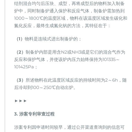
结剂混合均匀后压块、成型，再将成型后的物料加入制备
炉中，同时制备炉通入保护和反应气体，制备炉需加热到
1000～1800℃的温度区域，物料在该温度区域发生碳化和
氮化反应，最终生成氮化钒的方法，其特征在于：
（1）
物料是连续式进出制备炉的；
（2）
制备炉内部是用含N2或NH3或是它们的混合气作为
反应和保护气体，并使该炉内压力始终保持为101335～
101425Pa；
（3）
所述物料在此温度区域反应的持续时间为2～6h，随
后冷却到100～250℃自动出炉。
►►►
3. 涉案专利审查过程
涉案专利因申请时间较早，通过公开渠道查询到的信息可