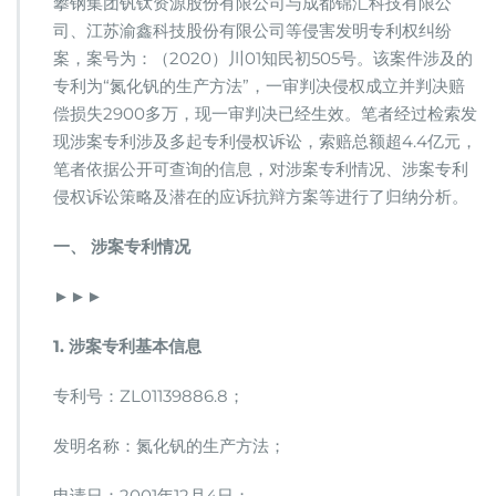
攀钢集团钒钛资源股份有限公司与成都锦汇科技有限公
产
方
司、江苏渝鑫科技股份有限公司等侵害发明专利权纠纷
法”
案，案号为：（2020）川01知民初505号。该案件涉及的
专
专利为“氮化钒的生产方法”，一审判决侵权成立并判决赔
利
偿损失2900多万，现一审判决已经生效。笔者经过检索发
诉
讼
现涉案专利涉及多起专利侵权诉讼，索赔总额超4.4亿元，
策
笔者依据公开可查询的信息，对涉案专利情况、涉案专利
略
侵权诉讼策略及潜在的应诉抗辩方案等进行了归纳分析。
分
析
一、 涉案专利情况
►►►
1. 涉案专利基本信息
专利号：ZL01139886.8；
发明名称：氮化钒的生产方法；
申请日：2001年12月4日；