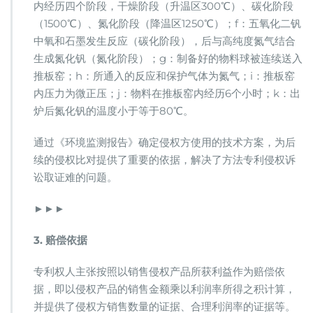
内经历四个阶段，干燥阶段（升温区300℃）、碳化阶段
（1500℃）、氮化阶段（降温区1250℃）；f：五氧化二钒
中氧和石墨发生反应（碳化阶段），后与高纯度氮气结合
生成氮化钒（氮化阶段）；g：制备好的物料球被连续送入
推板窑；h：所通入的反应和保护气体为氮气；i：推板窑
内压力为微正压；j：物料在推板窑内经历6个小时；k：出
炉后氮化钒的温度小于等于80℃。
通过《环境监测报告》确定侵权方使用的技术方案，为后
续的侵权比对提供了重要的依据，解决了方法专利侵权诉
讼取证难的问题。
►►►
3. 赔偿依据
专利权人主张按照以销售侵权产品所获利益作为赔偿依
据，即以侵权产品的销售金额乘以利润率所得之积计算，
并提供了侵权方销售数量的证据、合理利润率的证据等。