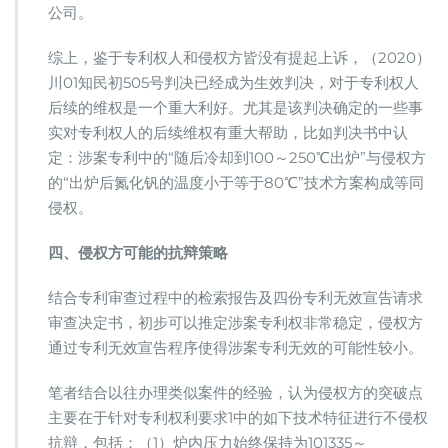
公司。
综上，鉴于专利权人和侵权方皆没有提起上诉，（2020）
川01知民初505号判决已经成为生效判决，对于专利权人
后续的维权是一个重大利好。尤其是该判决确定的一些事
实对专利权人的后续维权有重大帮助，比如判决书中认
定：涉案专利中的“随后冷却到100～250℃出炉”与侵权方
的“出炉后氮化钒的温度小于等于80℃”技术方案构成等同
侵权。
四、侵权方可能的抗辩策略
结合专利审查过程中的检索报告及四份专利无效宣告请求
审查决定书，初步可以推定涉案专利权非常稳定，侵权方
通过专利无效宣告程序使得涉案专利无效的可能性较小。
笔者结合以往办理类似案件的经验，认为侵权方的突破点
主要在于针对专利权利要求1中的如下技术特征进行不侵权
抗辩，包括：（1）炉内压力始终保持为101335～