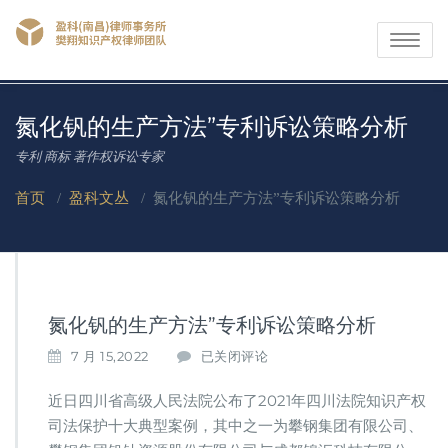
Toggle
navigati
氮化钒的生产方法”专利诉讼策略分析
专利 商标 著作权诉讼专家
首页
/
盈科文丛
/
氮化钒的生产方法”专利诉讼策略分析
氮化钒的生产方法”专利诉讼策略分析
氮
7 月 15,2022
已关闭评论
化
钒
近日四川省高级人民法院公布了2021年四川法院知识产权
的
司法保护十大典型案例，其中之一为攀钢集团有限公司、
生