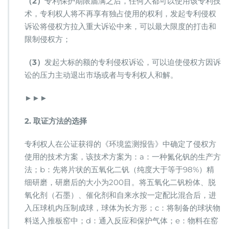
（2）
专利保护期限届满之后，任何人都可以使用该专利技
术，专利权人将不再享有独占使用的权利，发起专利侵权
诉讼将侵权方拉入重大诉讼中来，可以最大限度的打击和
限制侵权方；
（3）
发起大标的额的专利侵权诉讼，可以迫使侵权方因诉
讼的压力主动退出市场或者与专利权人和解。
►►►
2. 取证方法的选择
专利权人在公证获得的《环境监测报告》中确定了侵权方
使用的技术方案，该技术方案为：a：一种氮化钒的生产方
法；b：先将片状的五氧化二钒（纯度大于等于98%）精
细研磨，研磨后的大小为200目。将五氧化二钒粉体、脱
氧化剂（石墨）、催化剂和自来水按一定配比混合后，进
入压球机内压制成球，球体为长方形；c：将制备的球状物
料送入推板窑中；d：通入反应和保护气体；e：物料在窑