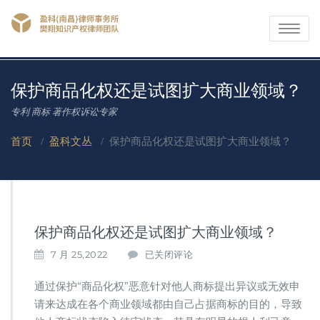
Toggle
navigati
保护商品化权还是试图扩大商业领域？
专利 商标 著作权诉讼专家
首页
/
盈科文丛
/
保护商品化权还是试图扩大商业领域？
保护商品化权还是试图扩大商业领域？
保
7 月 25,2022
已关闭评论
护
商
通过保护“商品化权”恶意针对他人商标提出异议或无效申
品
请来达成在各个商业领域都由自己占据商标的目的，导致
化