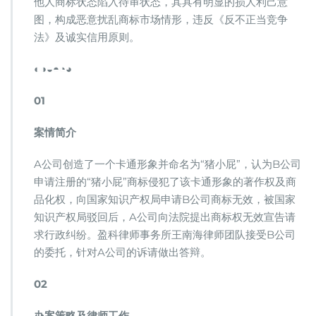
他人商标状态陷入待审状态，其具有明显的损人利己意
权
还
图，构成恶意扰乱商标市场情形，违反《反不正当竞争
是
法》及诚实信用原则。
试
图
◐◑◒◓◔◕
扩
大
01
商
业
领
案情简介
域？
A公司创造了一个卡通形象并命名为“猪小屁”，认为B公司
申请注册的“猪小屁”商标侵犯了该卡通形象的著作权及商
品化权，向国家知识产权局申请B公司商标无效，被国家
知识产权局驳回后，A公司向法院提出商标权无效宣告请
求行政纠纷。盈科律师事务所王南海律师团队接受B公司
的委托，针对A公司的诉请做出答辩。
02
办案策略及律师工作