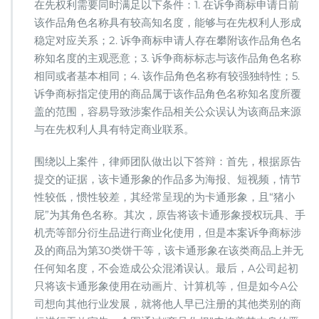
在先权利需要同时满足以下条件：1. 在诉争商标申请日前
该作品角色名称具有较高知名度，能够与在先权利人形成
稳定对应关系；2. 诉争商标申请人存在攀附该作品角色名
称知名度的主观恶意；3. 诉争商标标志与该作品角色名称
相同或者基本相同；4. 该作品角色名称有较强独特性；5.
诉争商标指定使用的商品属于该作品角色名称知名度所覆
盖的范围，容易导致涉案作品相关公众误认为该商品来源
与在先权利人具有特定商业联系。
围绕以上案件，律师团队做出以下答辩：首先，根据原告
提交的证据，该卡通形象的作品多为海报、短视频，情节
性较低，惯性较差，其经常呈现的为卡通形象，且“猪小
屁”为其角色名称。其次，原告将该卡通形象授权玩具、手
机壳等部分衍生品进行商业化使用，但是本案诉争商标涉
及的商品为第30类饼干等，该卡通形象在该类商品上并无
任何知名度，不会造成公众混淆误认。最后，A公司起初
只将该卡通形象使用在动画片、计算机等，但是如今A公
司想向其他行业发展，就将他人早已注册的其他类别的商