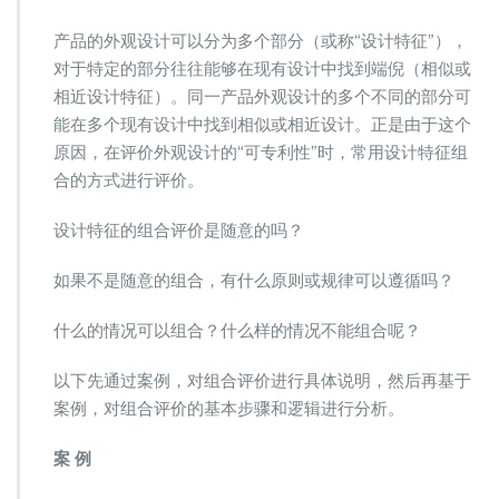
索：
外
产品的外观设计可以分为多个部分（或称“设计特征”），
观
对于特定的部分往往能够在现有设计中找到端倪（相似或
设
相近设计特征）。同一产品外观设计的多个不同的部分可
计
专
能在多个现有设计中找到相似或相近设计。正是由于这个
利
原因，在评价外观设计的“可专利性”时，常用设计特征组
无
合的方式进行评价。
效
程
设计特征的组合评价是随意的吗？
序
中
组
如果不是随意的组合，有什么原则或规律可以遵循吗？
合
评
什么的情况可以组合？什么样的情况不能组合呢？
价
的
以下先通过案例，对组合评价进行具体说明，然后再基于
逻
案例，对组合评价的基本步骤和逻辑进行分析。
辑
案 例