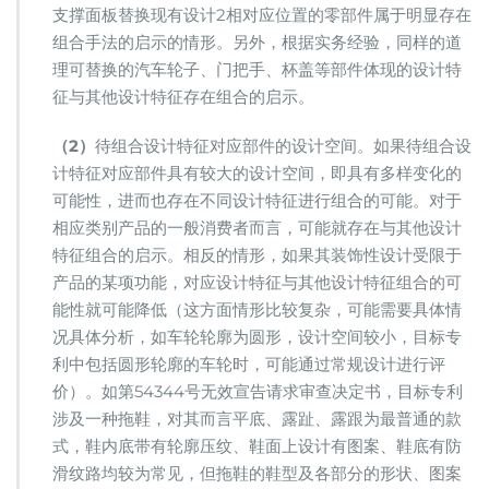
支撑面板替换现有设计2相对应位置的零部件属于明显存在
组合手法的启示的情形。另外，根据实务经验，同样的道
理可替换的汽车轮子、门把手、杯盖等部件体现的设计特
征与其他设计特征存在组合的启示。
（2）
待组合设计特征对应部件的设计空间。如果待组合设
计特征对应部件具有较大的设计空间，即具有多样变化的
可能性，进而也存在不同设计特征进行组合的可能。对于
相应类别产品的一般消费者而言，可能就存在与其他设计
特征组合的启示。相反的情形，如果其装饰性设计受限于
产品的某项功能，对应设计特征与其他设计特征组合的可
能性就可能降低（这方面情形比较复杂，可能需要具体情
况具体分析，如车轮轮廓为圆形，设计空间较小，目标专
利中包括圆形轮廓的车轮时，可能通过常规设计进行评
价）。如第54344号无效宣告请求审查决定书，目标专利
涉及一种拖鞋，对其而言平底、露趾、露跟为最普通的款
式，鞋内底带有轮廓压纹、鞋面上设计有图案、鞋底有防
滑纹路均较为常见，但拖鞋的鞋型及各部分的形状、图案