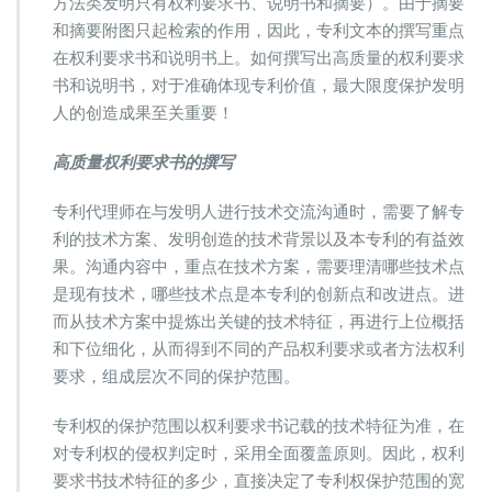
方法类发明只有权利要求书、说明书和摘要）。由于摘要
篇
高
和摘要附图只起检索的作用，因此，专利文本的撰写重点
质
在权利要求书和说明书上。如何撰写出高质量的权利要求
量
书和说明书，对于准确体现专利价值，最大限度保护发明
的
人的创造成果至关重要！
专
利
文
高质量权利要求书的撰写
本
专利代理师在与发明人进行技术交流沟通时，需要了解专
利的技术方案、发明创造的技术背景以及本专利的有益效
果。沟通内容中，重点在技术方案，需要理清哪些技术点
是现有技术，哪些技术点是本专利的创新点和改进点。进
而从技术方案中提炼出关键的技术特征，再进行上位概括
和下位细化，从而得到不同的产品权利要求或者方法权利
要求，组成层次不同的保护范围。
专利权的保护范围以权利要求书记载的技术特征为准，在
对专利权的侵权判定时，采用全面覆盖原则。因此，权利
要求书技术特征的多少，直接决定了专利权保护范围的宽