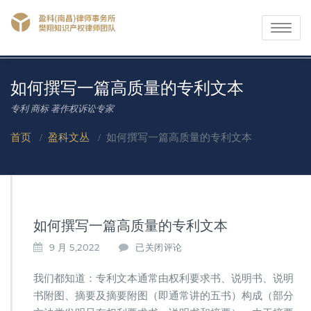
Toggle
navigati
如何撰写一篇高质量的专利文本
专利 商标 著作权诉讼专家
首页
/
盈科文丛
/
如何撰写一篇高质量的专利文本
如何撰写一篇高质量的专利文本
如
9 月 5,2022
已关闭评论
何
撰
我们都知道：专利文本通常由权利要求书、说明书、说明
写
书附图、摘要及摘要附图（即通常讲的五书）构成（部分
一