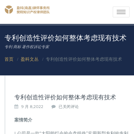
Toggle
navigati
专利创造性评价如何整体考虑现有技术
专利 商标 著作权诉讼专家
首页
/
盈科文丛
/
专利创造性评价如何整体考虑现有技术
专利创造性评价如何整体考虑现有技术
专
9 月 8,2022
已关闭评论
利
创
案情简介
造
性
L公司是一款“太阳能灯伞的伞盘组件”实用新型专利的专利