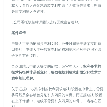
评
权人，自然人许某就该款专利申请了无效宣告请求，理由
价
如
是该专利缺乏创造性。
何
整
L公司委托钱航律师团队进行无效宣告答辩。
体
考
案件详情
虑
现
申请人主要的证据是专利文献，公开时间早于涉案实用新
有
技
型专利，申请人主张涉案专利的权利要求相对于证据的结
术
合不具有创造性。
合议组结合申请人提交的证据，经审理认为：
权利要求的
技术特征并非是孤立的，要放在权利要求所限定的技术方
案中加以理解。
关于证据1，涉案专利的权利要求1的灯设置在伞骨上，需要
将导线贯穿容纳腔分别引入四周的伞骨。而证据1的灯设置
在上下蜂巢中，电线不需要引入四周的伞骨，二者存在区
别。