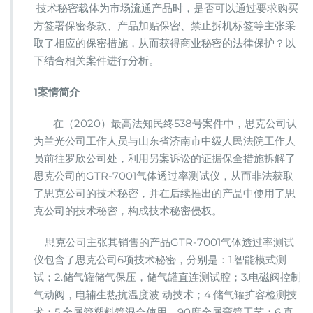
产
技术秘密载体为市场流通产品时，是否可以通过要求购买
品
方签署保密条款、产品加贴保密、禁止拆机标签等主张采
贴
取了相应的保密措施，从而获得商业秘密的法律保护？以
保
密
下结合相关案件进行分析。
标
签
1
案情简介
是
否
在（2020）最高法知民终538号案件中，思克公司认
构
为兰光公司工作人员与山东省济南市中级人民法院工作人
成
相
员前往罗欣公司处，利用另案诉讼的证据保全措施拆解了
应
思克公司的GTR-7001气体透过率测试仪，从而非法获取
保
了思克公司的技术秘密，并在后续推出的产品中使用了思
密
克公司的技术秘密，构成技术秘密侵权。
措
施
思克公司主张其销售的产品GTR-7001气体透过率测试
仪包含了思克公司6项技术秘密，分别是：1.智能模式测
试；2.储气罐储气保压，储气罐直连测试腔；3.电磁阀控制
气动阀，电辅生热抗温度波 动技术；4.储气罐扩容检测技
术；5.金属管塑料管混合使用，90度金属弯管工艺；6.真