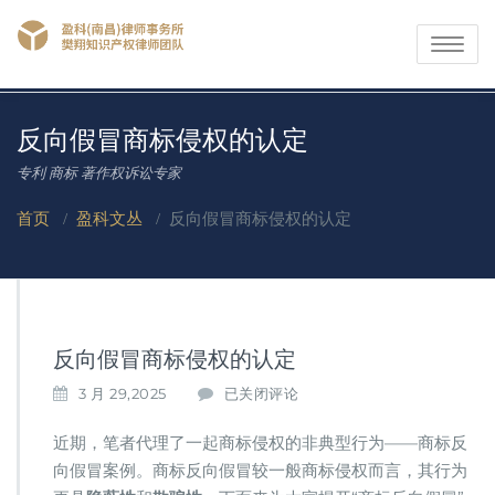
Toggle
navigati
反向假冒商标侵权的认定
专利 商标 著作权诉讼专家
首页
/
盈科文丛
/
反向假冒商标侵权的认定
反向假冒商标侵权的认定
反
3 月 29,2025
已关闭评论
向
假
近期，笔者代理了一起商标侵权的非典型行为——商标反
冒
向假冒案例。商标反向假冒较一般商标侵权而言，其行为
商