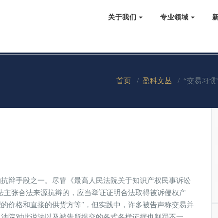
关于我们
专业领域
首页
/
盈科文丛
/
“交易习惯
的抗辩手段之一。尽管《最高人民法院关于知识产权民事诉讼
法主张合法来源抗辩的，应当举证证明合法取得被诉侵权产
的价格和直接的供货方等”，但实践中，许多被告声称交易并
，法院对此说法以及被告所提交的各式各样证据也判罚不一。