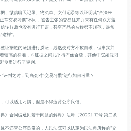
据、微信聊天记录、物流单、支付记录等以证明其“合法来
“正常交易习惯”不同，被告主张的交易往来并未有任何双方盖
微信转账后也没有进行开票，甚至产品的名称都不规范，最常
都这样”。
完整证据链的证据进行质证，必然使对方不攻自破，但事实并
行着较高的标准，即证据之间几乎得严丝合缝，其他中院如沈阳
惯”侧重进行了评判。
务”评判之时，到底会对“交易习惯”进行如何考量？
的，可以适用习惯，但是不得违背公序良俗。
》合同编通则若干问题的解释》法释〔2023〕13号 第二条
且不违背公序良俗的，人民法院可以认定为民法典所称的“交