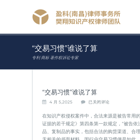
“交易习惯”谁说了算
专利 商标 著作权诉讼专家
“交易习惯”谁说了算
“交
4 月 5,2025
已关闭评论
易
习
在知识产权侵权案件中，合法来源是被告常用
惯”
证据的若干规定》第四条第一款规定，“被告依
谁
品、复制品的事实，包括合法的购货渠道、合理
说
了
无相关的书面材料，因行业交易习惯便是如此