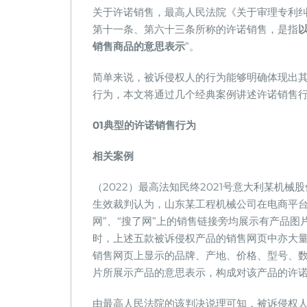
许
关于许诺销售，最高人民法院《关于审理专利纠
诺
第十一条、第六十三条所称的许诺销售，是指
销
销售商品的意思表示
”。
售
侵
简单来说，被诉侵权人的行为能够明确体现出
权
行
行为，本文将通过几个经典案例讲述许诺销售
为
的
01
典型的许诺销售行为
司
法
相关案例
认
定
（2022）最高法知民终2021号意大利某机
生效裁判认为，山东某工程机械公司在电商平台
网”、“搜了网”上的销售链接旁均展示有产品
时，上述五款被诉侵权产品的销售网页中亦大
销售网页上显示的品牌、产地、价格、型号、
片所展示产品的意思表示，构成对该产品的许
由最高人民法院的该判决说理可知，被诉侵权