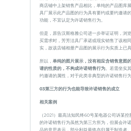
商店铺中上架销售产品相比，单纯的产品图库
具厂展示此产品图的行为具有要约或要约邀请
功能，不宜认定为许诺销售行为。
但是，原告汉斯格雅公司进一步举证证明，浏
买需求时，芳芳洁具厂承诺或现实销售了该相
实，故该店铺相册产品图的展示行为实质上已
所以，
单纯的图片展示，没有相应含销售意图
请的性质的，不构成许诺销售行为
。若需坐实
约邀请的属性，对于此类非典型的许诺销售行
03
第三方的行为也能导致许诺销售的成立
相关案例
（2021）最高法知民终60号某电器公司诉
的许诺销售行为虽然为第三方所为，但展会许
品的意思表示，部分利益最终亦归属于制造者