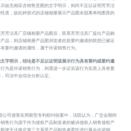
展示如无相应含销售意图的文字明示，则尚不足以证明芳芳洁
的性质，故此种形式的店铺相册展示产品图未脱离单纯图库的
览芳芳洁具厂店铺相册产品图后，联系芳芳洁具厂提出产品购
同产品，则店铺相册产品图浏览者此前要约邀请的联想已被证
具有要约邀请的属性，属于许诺销售行为。
的文字明示，结论是不足以证明该展示行为具有要约或要约邀
其行为是许诺销售行为，则需进一步证实该行为实质上具有要
为，司法中会综合分析认定。
某控股公司侵害实用新型专利权纠纷案中，法院认为，广交会期间
诺销售行为源于作为侵权产品制造者的被诉侵权人销售侵权产
。即便无法推定第三方系受产品制造者委托进行展会许诺销