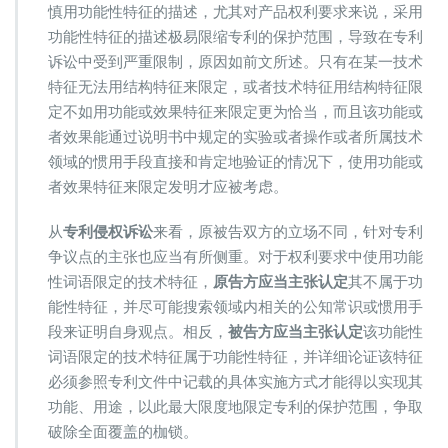
慎用功能性特征的描述，尤其对产品权利要求来说，采用
功能性特征的描述极易限缩专利的保护范围，导致在专利
诉讼中受到严重限制，原因如前文所述。只有在某一技术
特征无法用结构特征来限定，或者技术特征用结构特征限
定不如用功能或效果特征来限定更为恰当，而且该功能或
者效果能通过说明书中规定的实验或者操作或者所属技术
领域的惯用手段直接和肯定地验证的情况下，使用功能或
者效果特征来限定发明才应被考虑。
从
专利侵权诉讼
来看，原被告双方的立场不同，针对专利
争议点的主张也应当有所侧重。对于权利要求中使用功能
性词语限定的技术特征，
原告方应当主张认定
其不属于功
能性特征，并尽可能搜索领域内相关的公知常识或惯用手
段来证明自身观点。相反，
被告方应当主张认定
该功能性
词语限定的技术特征属于功能性特征，并详细论证该特征
必须参照专利文件中记载的具体实施方式才能得以实现其
功能、用途，以此最大限度地限定专利的保护范围，争取
破除全面覆盖的枷锁。