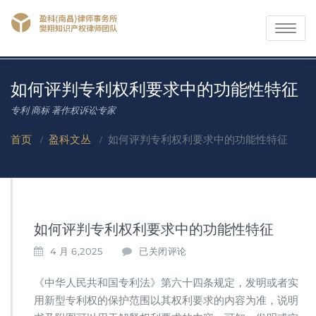
Toggle
navigati
如何评判专利权利要求中的功能性特征
专利 商标 著作权诉讼专家
首页
/
盈科文丛
/
如何评判专利权利要求中的功能性特征
如何评判专利权利要求中的功能性特征
如
4 月 6,2025
已关闭评论
何
评
《中华人民共和国专利法》第六十四条规定，发明或者实
判
用新型专利权的保护范围以其权利要求的内容为准，说明
专