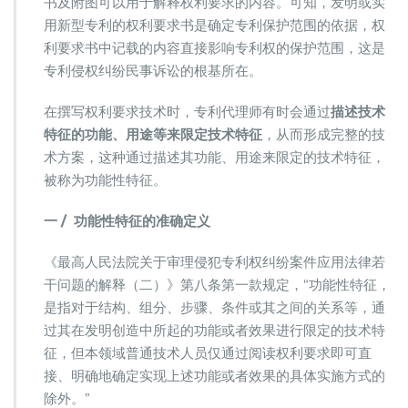
书及附图可以用于解释权利要求的内容。可知，发明或实
利
权
用新型专利的权利要求书是确定专利保护范围的依据，权
利
利要求书中记载的内容直接影响专利权的保护范围，这是
要
专利侵权纠纷民事诉讼的根基所在。
求
中
在撰写权利要求技术时，专利代理师有时会通过
描述技术
的
功
特征的功能、用途等来限定技术特征
，从而形成完整的技
能
术方案，这种通过描述其功能、用途来限定的技术特征，
性
被称为功能性特征。
特
征
一
/
功能性特征的准确定义
《最高人民法院关于审理侵犯专利权纠纷案件应用法律若
干问题的解释（二）》第八条第一款规定，“功能性特征，
是指对于结构、组分、步骤、条件或其之间的关系等，通
过其在发明创造中所起的功能或者效果进行限定的技术特
征，但本领域普通技术人员仅通过阅读权利要求即可直
接、明确地确定实现上述功能或者效果的具体实施方式的
除外。”