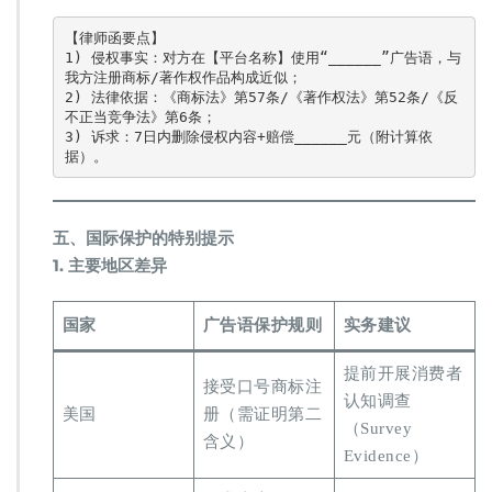
【律师函要点】  

1) 侵权事实：对方在【平台名称】使用“______”广告语，与
我方注册商标/著作权作品构成近似；  

2) 法律依据：《商标法》第57条/《著作权法》第52条/《反
不正当竞争法》第6条；  

3) 诉求：7日内删除侵权内容+赔偿______元（附计算依
据）。  
​五、国际保护的特别提示​
​1. 主要地区差异​
国家
广告语保护规则
实务建议
提前开展消费者
接受口号商标注
认知调查
美国
册（需证明第二
（Survey
含义）
Evidence）