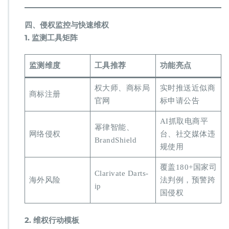
​四、侵权监控与快速维权​
​1. 监测工具矩阵​
监测维度
工具推荐
功能亮点
权大师、商标局
实时推送近似商
商标注册
官网
标申请公告
AI抓取电商平
幂律智能、
网络侵权
台、社交媒体违
BrandShield
规使用
覆盖180+国家司
Clarivate Darts-
海外风险
法判例，预警跨
ip
国侵权
​2. 维权行动模板​