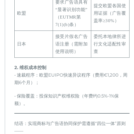
要求广告语具有
提交欧盟各国使
“显著识别功能”
欧盟
用证据（广告覆
（EUTMR第
盖率≥30%）
7(1)(b)条）
接受片假名广告
委托本地律所进
日本
语注册（需附加
行文化适配性审
使用说明）
查
​2. 维权成本控制​
• 速裁程序：欧盟EUIPO快速异议程序（费用€1,200，周
期6个月）；
• 保险覆盖：投保知识产权维权险（年费约0.5%-1%保
额）。
结语：实现商标与广告语协同保护需遵循“四位一体”原则
——