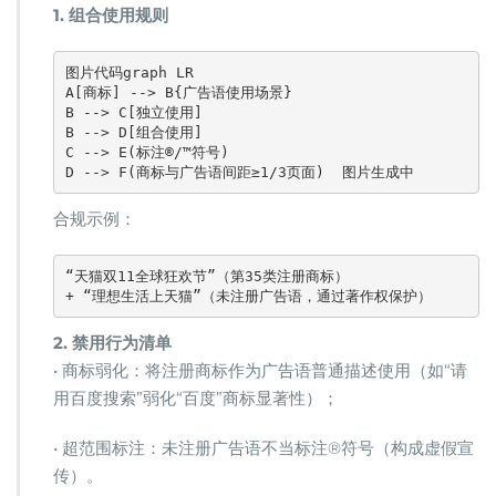
​1. 组合使用规则​
图片代码
graph LR  

A[商标] --> B{广告语使用场景}  

B --> C[独立使用]  

B --> D[组合使用]  

C --> E(标注®/™符号)  

D --> F(商标与广告语间距≥1/3页面)  
图片生成中
合规示例：
“天猫双11全球狂欢节”（第35类注册商标）  

+ “理想生活上天猫”（未注册广告语，通过著作权保护）  
​2. 禁用行为清单​
• 商标弱化：将注册商标作为广告语普通描述使用（如“请
用百度搜索”弱化“百度”商标显著性）；
• 超范围标注：未注册广告语不当标注®符号（构成虚假宣
传）。