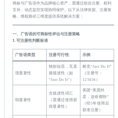
广
商标与广告语作为品牌核心资产，需通过组合注册、权利
告
互补、动态监控实现协同保护。以下从法律依据、注册策
语
略、维权路径三维度提供系统解决方案：
的
协
同
保
​一、广告语的可商标性评估与注册策略​
护
​1. 可注册性判断标准​
策
略
与
广告语类型
注册可行性
示例
法
律
独创短语，无直
耐克“Just Do It”
实
强显著性
接描述性（如
（注册号：
务​
“Just Do It”）
123456）
美团“美团外
含描述性词汇
卖，送啥都快”
弱显著性
（需通过使用获
（经5年使用后
得显著性）
获准注册）