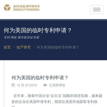
Toggle
navigati
何为美国的临时专利申请？
专利 商标 著作权诉讼专家
首页
/
知产研究
/
何为美国的临时专利申请？
何为美国的临时专利申请？
何
12 月 27,2019
已关闭评论
为
美
近年来，随着中国企业“走出去”战略的渐进实施，越来越
国
多的企业在美国申请专利，期望在美国市场获取专利保
的