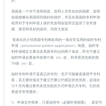
护。
临
时
专
美国是一个对于发明创造、发明人非常友好的国家，发明
利
创造能够在美国得到很好的保护，并且在美国的专利申请
申
程序对于专利申请人保护其发明创造而言提供了非常便
请？
捷、便宜和良好的途径。内容大放送
笔者在此介绍美国专利商标局的一项非常实用的临时专利
申请（provisional patent application）制度。临时专
利申请规定主要涉及美国专利法的两个条款，即关于建立
临时申请必要条件的第111条（b）款，和享受优先权的第
119条（e）款。
临时专利申请不是真正的专利，也不可能被直接授予专利
权，其主要价值在于建立巴黎公约规定的优先权，必须在
12个月内通过要求其优先权的方式申请正式专利。它的优
势是非常明显的：
1） 申请文件简单，只需说明书（必要时有附图），甚至可