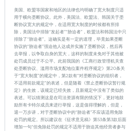
美国、欧盟等国家和地区的法律也均明确了宽大制度只适
用于横向垄断协议。此外，美国法、欧盟法、韩国关于垄
断协议宽大的规定中，在适用宽大制度的时候都有所排
除，美国法中排除“发起者”“胁迫者”，欧盟法和韩国法中只
排除了“胁迫者”。这确实是有一定的道理，毕竟如果垄断
协议的“胁迫者”强迫他人达成并实施了垄断协议，然后再
去举报，以争取自身的宽大，这样的制度未免对于其他被
处罚成员过于不公平。此前我国的《工商行政管理机关查
处垄断协议、滥用市场支配地位案件程序规定》第20条关
于“宽大制度”的规定中，第2款有“对垄断协议的组织者，
不适用前款规定”的表述，但是随着《禁止垄断协议暂行规
定》的生效，该规定已经失效，且新规定中没有了类似的
表述。可以猜测这是在司法资源有限的情况下，更好地鼓
励所有卡特尔成员来进行举报，这是值得理解的，但是，
退一万步讲，对于垄断协议中的“胁迫者”不应该适用免除
处罚的规定。所以建议在《征求意见稿》第53条第3款后面
增加一句“但免除处罚的规定不适用于胁迫其他经营者参与