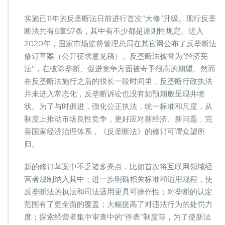
创
|
实施已11年的反垄断法日前进行首次“大修”升级。现行反垄
关
断法共有8章57条，其中有不少都是原则性规定。进入
于
2020年，国家市场监督管理总局在其官网公布了反垄断法
反
垄
修订草案（公开征求意见稿）。反垄断法被誉为“经济宪
断
法”，在破除垄断、促进竞争方面被寄予很高的期望。然而
法
在反垄断法施行之后的很长一段时间里，反垄断行政执法
修
并未进入常态化，反垄断诉讼也没有如预期般呈现井喷
订
草
状。为了与时俱进，强化公正执法，统一标准和尺度，从
案
制度上推动市场良性竞争，更好应对新经济、新问题，完
（公
善国家经济治理体系，《反垄断法》的修订可谓众望所
开
归。
征
求
意
新的修订草案中不乏诸多亮点，比如首次将互联网领域经
见
营者规制纳入其中；进一步明确相关标准和适用规程，使
稿）
反垄断法的执法和司法适用更具可操作性；对垄断的认定
的
范围有了更全面的覆盖；大幅提高了对违法行为的处罚力
理
解
度；探索经营者集中审查中的“停表”制度等，为了使新法