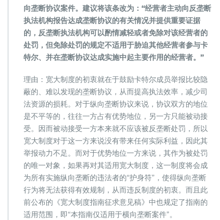
向垄断协议案件。建议将该条改为：“经营者主动向反垄断
执法机构报告达成垄断协议的有关情况并提供重要证据
的，反垄断执法机构可以酌情减轻或者免除对该经营者的
处罚，但免除处罚的规定不适用于胁迫其他经营者参与卡
特尔、并在垄断协议达成实施中起主要作用的经营者。”
理由：宽大制度的初衷就在于鼓励卡特尔成员举报比较隐
蔽的、难以发现的垄断协议，从而提高执法效率，减少司
法资源的损耗。对于纵向垄断协议来说，协议双方的地位
是不平等的，往往一方占有优势地位，另一方只能被动接
受。因而被动接受一方本来就不应该被反垄断处罚，所以
宽大制度对于这一方来说没有带来任何实际利益，因此其
举报动力不足。而对于优势地位一方来说，其作为被处罚
的唯一对象，如果再对其适用宽大制度，这一制度将会成
为所有实施纵向垄断的违法者的“护身符”，使得纵向垄断
行为将无法获得有效规制，从而违反制度的初衷。而且此
前公布的《宽大制度指南征求意见稿》中也规定了指南的
适用范围，即“本指南仅适用于横向垄断案件”。