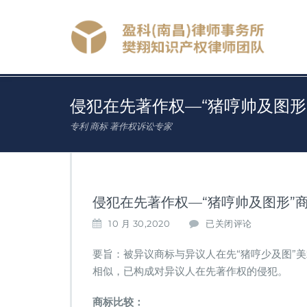
侵犯在先著作权—“猪哼帅及图形
专利 商标 著作权诉讼专家
侵犯在先著作权—“猪哼帅及图形”
侵
10 月 30,2020
已关闭评论
犯
在
要旨：被异议商标与异议人在先“猪哼少及图”
先
相似，已构成对异议人在先著作权的侵犯。
著
作
商标比较：
权