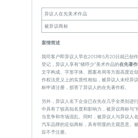
—
“猪
异议人在先美术作品
哼
帅
被异议商标
及
图
形”
案情简述
商
标
我司客户即异议人早在2013年5月20日就已创作
异
登记，异议人享有“猪哼少”美术作品的
在先著作
议
文字构成、字形字体、图案布局等方面高度近似
案
作权法意义上的实质性相似，被异议人未经异
标申请注册，损害了异议人的在先著作权。
另外，异议人名下企业已在先在几乎全类别进行
中具有了较高知名度和影响力，被异议商标与“
当竞争和市场混乱。同时，被异议人与异议人
汽车品牌的近似商标，具有明显的主观恶意。
应不予注册。