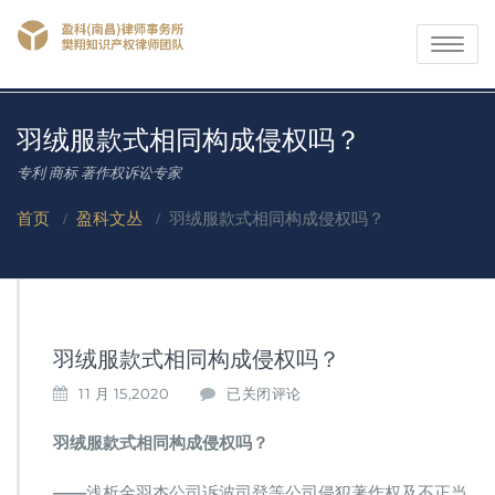
Toggle
navigati
羽绒服款式相同构成侵权吗？
专利 商标 著作权诉讼专家
首页
/
盈科文丛
/
羽绒服款式相同构成侵权吗？
羽绒服款式相同构成侵权吗？
羽
11 月 15,2020
已关闭评论
绒
服
羽绒服款式相同构成侵权吗？
款
式
——
浅析金羽杰公司诉波司登等公司侵犯著作权及不正当