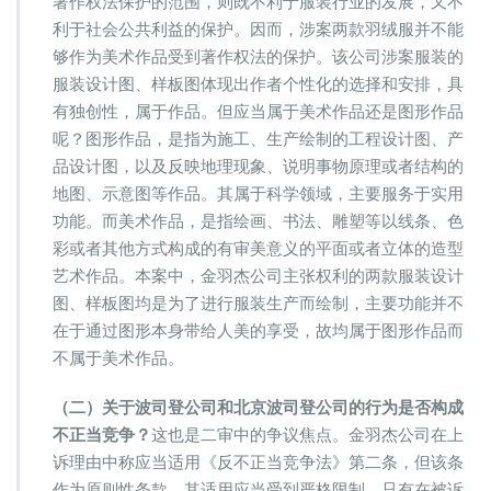
著作权法保护的范围，则既不利于服装行业的发展，又不
利于社会公共利益的保护。因而，涉案两款羽绒服并不能
够作为美术作品受到著作权法的保护。该公司涉案服装的
服装设计图、样板图体现出作者个性化的选择和安排，具
有独创性，属于作品。但应当属于美术作品还是图形作品
呢？图形作品，是指为施工、生产绘制的工程设计图、产
品设计图，以及反映地理现象、说明事物原理或者结构的
地图、示意图等作品。其属于科学领域，主要服务于实用
功能。而美术作品，是指绘画、书法、雕塑等以线条、色
彩或者其他方式构成的有审美意义的平面或者立体的造型
艺术作品。本案中，金羽杰公司主张权利的两款服装设计
图、样板图均是为了进行服装生产而绘制，主要功能并不
在于通过图形本身带给人美的享受，故均属于图形作品而
不属于美术作品。
（二）关于波司登公司和北京波司登公司的行为是否构成
不正当竞争？
这也是二审中的争议焦点。金羽杰公司在上
诉理由中称应当适用《反不正当竞争法》第二条，但该条
作为原则性条款，其适用应当受到严格限制。只有在被诉