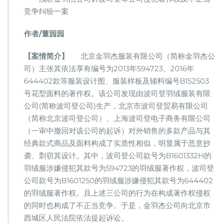
相
竞争纠纷一案
同
构
成
作者/董园园
侵
权
【案情简介】
北京金羽杰服装有限公司（简称金羽杰公
吗？
司）主张其依法享有编号为2013年594723、2016年
644402款等服装设计图、服装样板及辅料编号B152503
号花型面料的著作权。该公司发现由波司登羽绒服装有限
公司(简称波司登公司)生产，北京市波司登贸易有限公司
（简称北京波司登公司）、上海波司登电子商务有限公司
（一审中撤回对该公司的起诉）对外销售的多款产品与其
经典款式商品及面料构成了实质性相似，明显属于恶意抄
袭、剽窃其设计。其中，波司登公司款号为B1601332H的
羽绒服涉嫌侵犯其款号为594723的羽绒服著作权，波司登
公司款号为B1601250的羽绒服涉嫌侵犯其款号为644402
的羽绒服著作权。且上述三公司的行为在构成著作权侵权
的同时也构成了不正当竞争。于是，金羽杰公司向北京市
西城区人民法院依法提起诉讼。