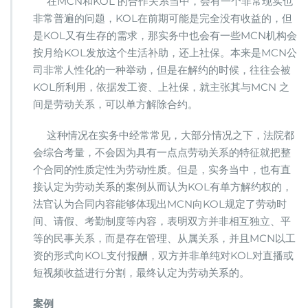
在MCN和KOL 的合作关系当中，会有一个非常现实也
非常普遍的问题，KOL在前期可能是完全没有收益的，但
是KOL又有生存的需求，那实务中也会有一些MCN机构会
按月给KOL发放这个生活补助，还上社保。本来是MCN公
司非常人性化的一种举动，但是在解约的时候，往往会被
KOL所利用，依据发工资、上社保，就主张其与MCN 之
间是劳动关系，可以单方解除合约。
这种情况在实务中经常常见，大部分情况之下，法院都
会综合考量，不会因为具有一点点劳动关系的特征就把整
个合同的性质定性为劳动性质。但是，实务当中，也有直
接认定为劳动关系的案例从而认为KOL有单方解约权的，
法官认为合同内容能够体现出MCN向KOL规定了劳动时
间、请假、考勤制度等内容，表明双方并非相互独立、平
等的民事关系，而是存在管理、从属关系，并且MCN以工
资的形式向KOL支付报酬，双方并非单纯对KOL对直播或
短视频收益进行分割，最终认定为劳动关系的。
案例