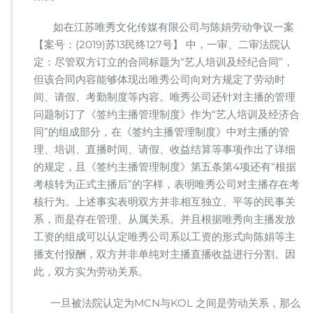
如在江苏唯秀文化传媒有限公司与陈娟劳动争议一案
【案号：(2019)苏13民终127号】 中，一审、二审法院认
定：尽管双方订立的合同标题为“艺人培训及经纪合同”，
但该合同内容能够体现出唯秀公司向对方规定了劳动时
间、请假、考勤制度等内容。唯秀公司还针对主播的管理
问题制订了《签约主播管理制度》作为“艺人培训及经济合
同”的组成部分，在《签约主播管理制度》中对主播的管
理、培训、直播时间、请假、收益结算等事项作出了详细
的规定，且《签约主播管理制度》第五条第4项还有“根据
考核转为正式主播后”的字样，表明唯秀公司对主播存在考
核行为。上述事实表明双方并非相互独立、平等的民事关
系，而是存在管理、从属关系。并且根据唯秀向主播发放
工资的组成可以认定唯秀公司系以工资的形式向陈娟等主
播支付报酬，双方并非单纯对主播直播收益进行分割。因
此，双方实为劳动关系。
一旦被法院认定为MCN与KOL 之间是劳动关系，那么