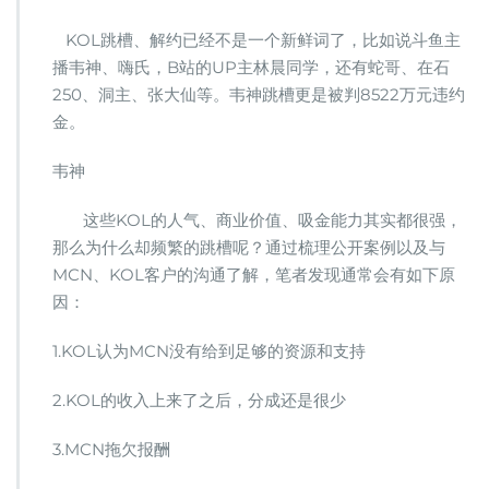
何
通
KOL跳槽、解约已经不是一个新鲜词了，比如说斗鱼主
过
播韦神、嗨氏，B站的UP主林晨同学，还有蛇哥、在石
合
250、洞主、张大仙等。韦神跳槽更是被判8522万元违约
约
设
金。
置
实
韦神
现
M
这些KOL的人气、商业价值、吸金能力其实都很强，
C
那么为什么却频繁的跳槽呢？通过梳理公开案例以及与
N
与
MCN、KOL客户的沟通了解，笔者发现通常会有如下原
K
因：
O
L
1.KOL认为MCN没有给到足够的资源和支持
的
稳
2.KOL的收入上来了之后，分成还是很少
定
共
赢？
3.MCN拖欠报酬