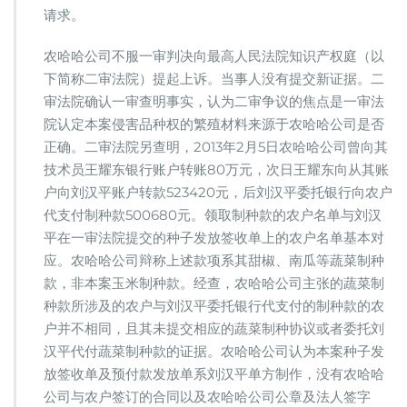
请求。
农哈哈公司不服一审判决向最高人民法院知识产权庭（以
下简称二审法院）提起上诉。当事人没有提交新证据。二
审法院确认一审查明事实，认为二审争议的焦点是一审法
院认定本案侵害品种权的繁殖材料来源于农哈哈公司是否
正确。二审法院另查明，2013年2月5日农哈哈公司曾向其
技术员王耀东银行账户转账80万元，次日王耀东向从其账
户向刘汉平账户转款523420元，后刘汉平委托银行向农户
代支付制种款500680元。领取制种款的农户名单与刘汉
平在一审法院提交的种子发放签收单上的农户名单基本对
应。农哈哈公司辩称上述款项系其甜椒、南瓜等蔬菜制种
款，非本案玉米制种款。经查，农哈哈公司主张的蔬菜制
种款所涉及的农户与刘汉平委托银行代支付的制种款的农
户并不相同，且其未提交相应的蔬菜制种协议或者委托刘
汉平代付蔬菜制种款的证据。农哈哈公司认为本案种子发
放签收单及预付款发放单系刘汉平单方制作，没有农哈哈
公司与农户签订的合同以及农哈哈公司公章及法人签字