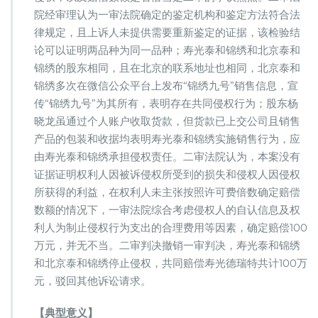
院经审理认为一审法院确定的鉴定机构和鉴定方法符合法
律规定，且上诉人未提供需要重新鉴定的证据，该检验结
论可以证明两品种为同一品种；寿光泰和锦绣和北京泰和
锦绣的股东相同，且在北京的联系地址也相同，北京泰和
锦绣多次在微信公众平台上发布“锦绣九号”销售信息，宣
传“锦绣九号”为其所有，表明存在共同侵权行为；股东杨
晓龙虽通过个人账户收取货款，但货款已上交公司且销售
产品的包装和收据均表明寿光泰和锦绣实施销售行为，应
由寿光泰和锦绣承担侵权责任。二审法院认为，本案没有
证据证明权利人因被诉侵权所受到的损失和侵权人因侵权
所获得的利益，在权利人未主张按照许可费倍数确定赔偿
数额的情况下，一审法院综合考虑侵权人的自认信息及权
利人为制止侵权行为支出的合理费用等因素，确定赔偿100
万元，并无不当。二审判决撤销一审判决，寿光泰和锦绣
和北京泰和锦绣停止侵权，共同赔偿寿光德瑞特共计100万
元，驳回其他诉讼请求。
【典型意义】