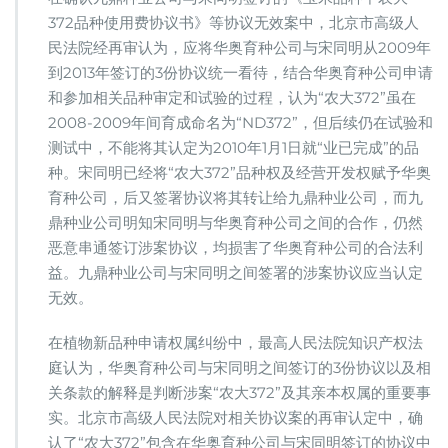
372品种使用费协议书》等协议无效案中，北京市高级人
民法院经再审认为，应将华奥育种公司与宋同明从2009年
到2013年签订的3份协议统一看待，结合华奥育种公司申请
和参加相关品种审定和试验的过程，认为“农大372”虽在
2008-2009年间育成命名为“ND372”，但后续仍在试验和
测试中，不能将其认定为2010年1月1日就“业已完成”的品
种。宋同明已经将“农大372”品种权及经营开发权赋予华奥
育种公司，后又签署协议将其转让给九鼎种业公司，而九
鼎种业公司明知宋同明与华奥育种公司之间的合作，仍然
恶意串通签订涉案协议，均损害了华奥育种公司的合法利
益。九鼎种业公司与宋同明之间签署的涉案协议应当认定
无效。
在植物新品种申请权属纠纷中，最高人民法院知识产权法
庭认为，华奥育种公司与宋同明之间签订的3份协议以及相
关条款的解释是判断涉案“农大372”及其亲本权属的重要事
实。北京市高级人民法院对相关协议案的再审认定中，确
认了“农大372”包含在华奥育种公司与宋同明签订的协议中