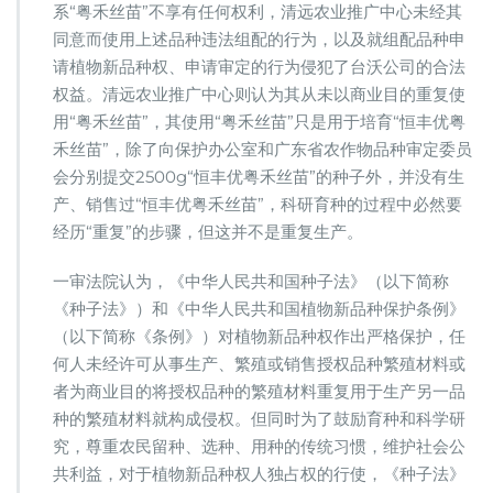
系“粤禾丝苗”不享有任何权利，清远农业推广中心未经其
同意而使用上述品种违法组配的行为，以及就组配品种申
请植物新品种权、申请审定的行为侵犯了台沃公司的合法
权益。清远农业推广中心则认为其从未以商业目的重复使
用“粤禾丝苗”，其使用“粤禾丝苗”只是用于培育“恒丰优粤
禾丝苗”，除了向保护办公室和广东省农作物品种审定委员
会分别提交2500g“恒丰优粤禾丝苗”的种子外，并没有生
产、销售过“恒丰优粤禾丝苗”，科研育种的过程中必然要
经历“重复”的步骤，但这并不是重复生产。
一审法院认为，《中华人民共和国种子法》（以下简称
《种子法》）和《中华人民共和国植物新品种保护条例》
（以下简称《条例》）对植物新品种权作出严格保护，任
何人未经许可从事生产、繁殖或销售授权品种繁殖材料或
者为商业目的将授权品种的繁殖材料重复用于生产另一品
种的繁殖材料就构成侵权。但同时为了鼓励育种和科学研
究，尊重农民留种、选种、用种的传统习惯，维护社会公
共利益，对于植物新品种权人独占权的行使，《种子法》