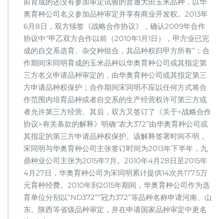
前育成的还没有参加审定试验的普通大田玉米品种，以华
奥育种公司名义参加品种审定并享有商业开发权。2013年
6月8日，双方续签《战略合作协议》，确认2009年合作
协议中“甲乙双方合作以前（2010年1月1日），甲方业已完
成的自交系选育、杂交种组合，其品种权归甲方所有”；合
作期间宋同明育成的玉米品种以华奥育种公司或其指定第
三方名义申请品种审定的，由华奥育种公司或其指定第三
方申请品种权保护；合作期间宋同明不应以任何方式将合
作范围内培育品种或者自交系的生产经营权许可第三方或
者允许第三方经营。其后，双方又签订了《关于<战略合作
协议>有关条款的解释》明确“农大372”由华奥育种公司或
其指定的第三方申请品种权保护。该解释签署时间不明，
宋同明与华奥育种公司主张签订时间为2013年下半年，九
鼎种业公司主张为2015年7月。2010年4月28日至2015年
4月27日，华奥育种公司为宋同明累计提供14次共177.5万
元育种经费。2010年到2015年期间，华奥育种公司作为选
育单位分别以“ND372”“冠力372”等品种名称申请河南、山
东、陕西等省级品种审定，并在申请国家品种审定中更名