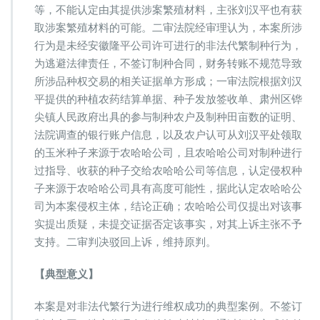
等，不能认定由其提供涉案繁殖材料，主张刘汉平也有获
取涉案繁殖材料的可能。二审法院经审理认为，本案所涉
行为是未经安徽隆平公司许可进行的非法代繁制种行为，
为逃避法律责任，不签订制种合同，财务转账不规范导致
所涉品种权交易的相关证据单方形成；一审法院根据刘汉
平提供的种植农药结算单据、种子发放签收单、肃州区铧
尖镇人民政府出具的参与制种农户及制种田亩数的证明、
法院调查的银行账户信息，以及农户认可从刘汉平处领取
的玉米种子来源于农哈哈公司，且农哈哈公司对制种进行
过指导、收获的种子交给农哈哈公司等信息，认定侵权种
子来源于农哈哈公司具有高度可能性，据此认定农哈哈公
司为本案侵权主体，结论正确；农哈哈公司仅提出对该事
实提出质疑，未提交证据否定该事实，对其上诉主张不予
支持。二审判决驳回上诉，维持原判。
【典型意义】
本案是对非法代繁行为进行维权成功的典型案例。不签订