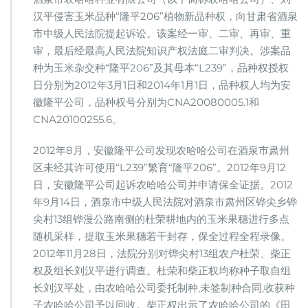
汉平侵害玉米品种“隆平206”植物新品种权，向甘肃省酒泉
市中级人民法院提起诉讼。该案经一审、二审、再审、重
审，最后经最高人民法院知识产权法庭二审判决。涉案品
种为玉米杂交种“隆平206”及其母本“L239”，品种权授权
日分别为2012年3月1日和2014年1月1日，品种权人均为安
徽隆平公司，品种权号分别为CNA20080005.1和
CNA20100255.6。
2012年8月，安徽隆平公司发现农哈哈公司在酒泉市肃州
区未经其许可使用“L239”繁育“隆平206”。2012年9月12
日，安徽隆平公司起诉农哈哈公司并申请保全证据。2012
年9月14日，酒泉市中级人民法院对酒泉市肃州区铧尖乡铧
尖村13组铧漫公路南侧的杜荣耕地内的玉米果穗进行多点
随机采样，提取玉米果穗若干封存，保全过程全程录像。
2012年11月28日，法院分别对铧尖村13组农户杜荣、柴正
权及组长刘汉平进行调查。杜荣和柴正权均称种子取自组
长刘汉平处，由农哈哈公司委托制种,未签制种合同,收获种
子农哈哈公司予以回收。柴正权出示了农哈哈公司的《田