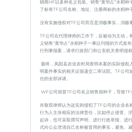
销商HF以多种名义包装、销售“黄华占”水稻
了标有TF公司名称、地址、注册商标的水稻种
没有实施侵权对TF公司而言是消极事实，消极
TF公司在代理律师的工作下，反被动为主动，
义销售“黄华占”水稻种子一事以刊报的方式发
行刑事报案，请求行政部门和公安机关查明侵
最终，凤阳县农业农村局查明本案的实际侵权
明案件事实的相关证据递交二审法院。TF公司
任的全部诉请。
WF公司假冒TF公司名义销售假种子，导致T
肖敬双律师认为这实则侵犯了TF公司的企业名
行为人主张相应的法律责任，比如停止侵害、
起诉，也可采取撰写声明、进行行政举报、进行
式向公众澄清自己名称被冒用的事实，避免、