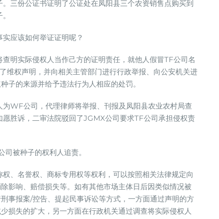
种子。三份公证书证明了公证处在凤阳县三个农资销售点购买到
子。
事实应该如何举证证明呢？
将查明实际侵权人当作己方的证明责任，就他人假冒TF公司名
布了维权声明，并向相关主管部门进行行政举报、向公安机关进
权种子的来源并给予违法行为人相应的处罚。
人为WF公司，代理律师将举报、刊报及凤阳县农业农村局查
如愿胜诉，二审法院驳回了JGMX公司要求TF公司承担侵权责
F公司被种子的权利人追责。
称权、名誉权、商标专用权等权利，可以按照相关法律规定向
消除影响、赔偿损失等。如有其他市场主体日后因类似情况被
刑事报案/控告、提起民事诉讼等方式，一方面通过声明的方
减少损失的扩大，另一方面在行政机关通过调查将实际侵权人