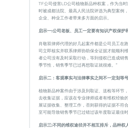
TF公司侵害LD公司植物新品种权案，作为当
读
及
时被成都法院、最高人民法院评选为典型案例
种
企业、种业工作者带来多方面的启示。
业
知
启示一:公司老板、员工一定要有知识产权保护
识
产
肖敬双律师代理的好几起案件都是公司员工在
权
维
司立即核实并联系律师协助保全证据才能顺利
权
者公司没有及时采取行动，等到侵权已造成销售
启
季节性，销售季节已过再想取证就很难。”
示
启示二：客观事实与法律事实之间不一定划等
植物新品种案件由于涉及到取证、送检等环节
去收集证据，应该在专业律师或者有维权经验
展证据收集、整理工作，否则获得的证据不符
至可能导致销售季节已过错过该年度取证最佳
启示三:不同的维权途径并不相互排斥，品种权人