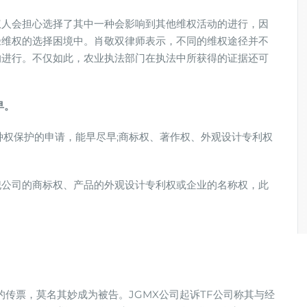
权人会担心选择了其中一种会影响到其他维权活动的进行，因
径维权的选择困境中。肖敬双律师表示，不同的维权途径并不
的进行。不仅如此，农业执法部⻔在执法中所获得的证据还可
。
早。
种权保护的申请，能早尽早;商标权、著作权、外观设计专利权
犯公司的商标权、产品的外观设计专利权或企业的名称权，此
院的传票，莫名其妙成为被告。JGMX公司起诉TF公司称其与经