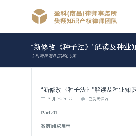
“新修改《种子法》”解读及种业
专利 商标 著作权诉讼专家
“新修改《种子法》”解读及种业知
“新
7 月 29,2022
已关闭评论
修
改
Part.01
《种
子
案例1维权启示
法》”
解