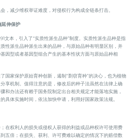
机会，减少维权举证难度，对侵权行为构成全链条打击。
施延伸保护
91文本，引入了“实质性派生品种”制度。实质性派生品种是指
实质性派生品种派生出来的品种，与原始品种有明显区别，并
种基因型或者基因型组合产生的基本性状方面与原始品种相
了国家保护原始育种创新，遏制“剽窃育种”的决心，也为植物
益分享机制。值得注意的是，修改后的种子法虽然在法律上确
步骤和办法还有赖于国务院制定出台相关规定才能落地实施，
定的具体实施时间，依法加快申请，利用好国家政策法规。
件；在权利人的损失或侵权人获得的利益或品种权许可使用费
高到五倍；在损失、获利、许可费难以确定的情况下的赔偿数