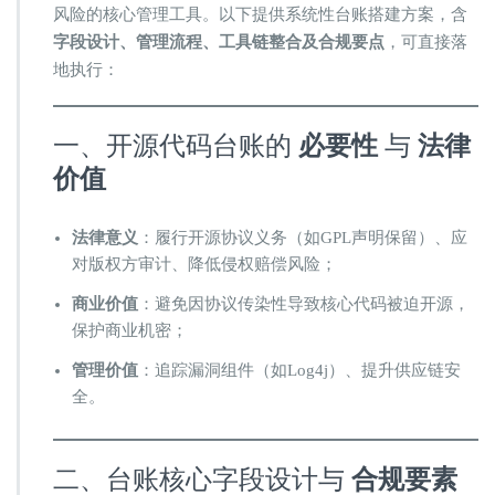
发
风险的核心管理工具。以下提供系统性台账搭建方案，含 ​
时，
字段设计、管理流程、工具链整合及合规要点
，可直接落
如
何
地执行：
搭
建
开
一、开源代码台账的 ​
必要性
​ 与 ​
法律
源
价值
代
码
使
法律意义
：履行开源协议义务（如GPL声明保留）、应
用
对版权方审计、降低侵权赔偿风险；
台
账
商业价值
：避免因协议传染性导致核心代码被迫开源，
保护商业机密；
管理价值
：追踪漏洞组件（如Log4j）、提升供应链安
全。
二、台账核心字段设计与 ​
合规要素