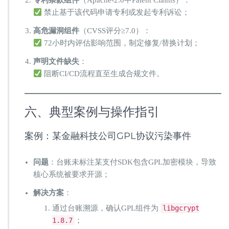
专利条款组件
​（Apache-2.0中Patent Claims）：
禁止基于该代码申请专利或发起专利诉讼；
高危漏洞组件
​（CVSS评分≥7.0）：
72小时内评估影响范围，制定修复/替换计划；
声明文件缺失
：
阻断CI/CD流程直至生成合规文件。
六、典型案例与操作指引
案例：某金融科技公司GPL协议污染事件
问题
：台账未标注某支付SDK包含GPL加密模块，导致
核心系统被要求开源；
解决方案
：
通过台账溯源，确认GPL组件为
libgcrypt
1.8.7
；