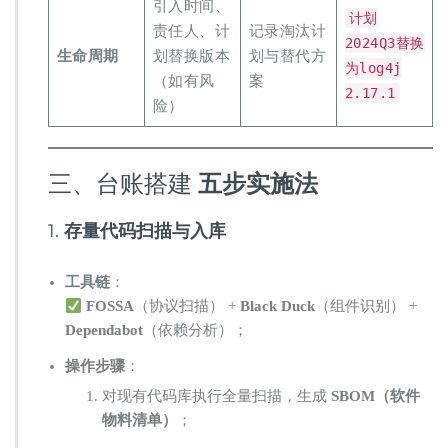
引入时间、
计划
责任人、计
记录淘汰计
2024Q3替换
生命周期
划替换版本
划与替代方
为log4j
（如有风
案
2.17.1
险）
三、台账搭建 ​
五步实施法
1. ​
存量代码扫描与入库
工具链
：
​
FOSSA
​（协议扫描） + ​
Black Duck
​（组件识别） + ​
Dependabot
​（依赖分析）；
操作步骤
：
对现有代码库执行全量扫描，生成 ​
SBOM（软件
物料清单）​
；