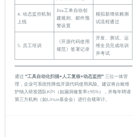
Jira工单自动创
4. 动态监控机制
模拟新增依赖测
建规则、邮件预
上线
试流程通过
警设置
开发、测试、运
《开源代码使用
5. 员工培训
维全员完成培训
规范》签署记录
并考试
通过 ​
​“工具自动化扫描+人工复核+动态监控”​
​ 三位一体管
理，企业可系统性降低开源代码使用风险。建议将台账维
护纳入研发团队KPI（如漏洞修复率≥95%），并每年聘请
第三方机构（如Linux基金会）进行合规审计。