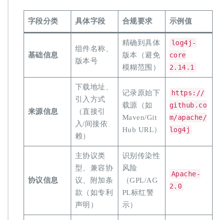
字段分类
具体字段
合规要求
示例值
精确到具体
log4j-
组件名称、
基础信息
版本（避免
core
版本号
模糊范围）
2.14.1
下载地址、
记录原始下
https://
引入方式
载源（如
github.co
来源信息
（直接引
Maven/Git
m/apache/
入/间接依
Hub URL）
log4j
赖）
主协议类
识别传染性
型、兼容协
风险
Apache-
协议信息
议、附加条
（GPL/AG
2.0
款（如专利
PL标红警
声明）
示）