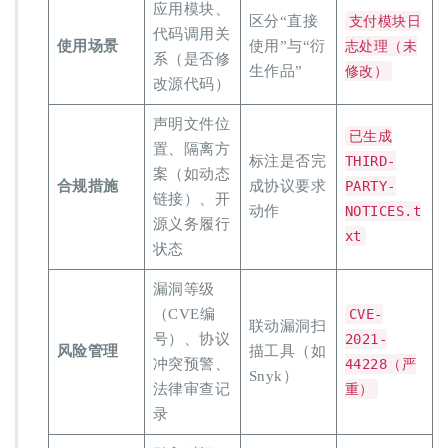
应用模块、
区分“直接
支付模块日
代码调用关
使用场景
使用”与“衍
志处理（未
系（是否修
生作品”
修改）
改源代码）
声明文件位
已生成
置、隔离方
标注是否完
THIRD-
案（如动态
合规措施
成协议要求
PARTY-
链接）、开
动作
NOTICES.t
源义务履行
xt
状态
漏洞等级
（CVE编
CVE-
联动漏洞扫
号）、协议
2021-
风险管理
描工具（如
冲突预警、
44228（严
Snyk）
法律审查记
重）
录