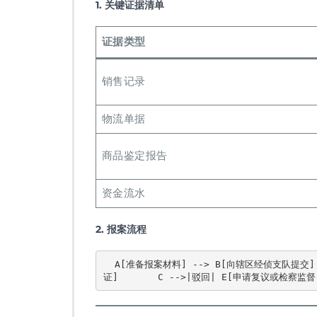
1. 关键证据清单
证据类型
销售记录
物流单据
商品鉴定报告
资金流水
2. 报案流程
  A[准备报案材料] --> B[向辖区经侦支队提交]       B --> C{立案审查}       C -->|通过| D[侦查取
证]       C -->|驳回| E[申请复议或检察监督]