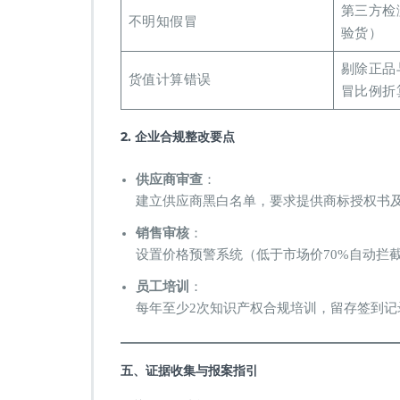
第三方检
不明知假冒
验货）
剔除正品
货值计算错误
冒比例折
2. 企业合规整改要点
供应商审查
：
建立供应商黑白名单，要求提供商标授权书
销售审核
：
设置价格预警系统（低于市场价70%自动拦
员工培训
：
每年至少2次知识产权合规培训，留存签到记
五、证据收集与报案指引