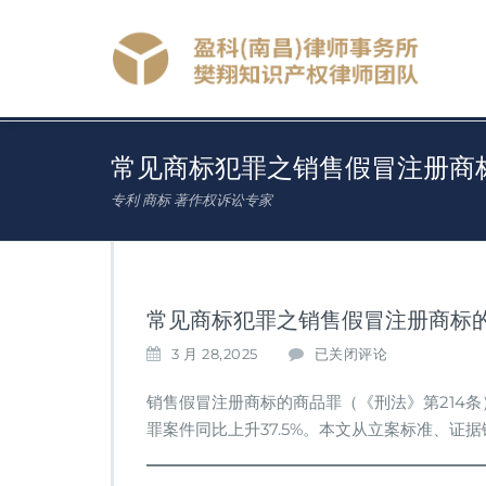
常见商标犯罪之销售假冒注册商
专利 商标 著作权诉讼专家
常见商标犯罪之销售假冒注册商标
常
3 月 28,2025
已关闭评论
见
商
销售假冒注册商标的商品罪（《刑法》第214条
标
罪案件同比上升37.5%。本文从立案标准、证
犯
罪
之