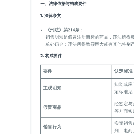
一、法律依据与构成要件
销
售
1. 法律条文
假
冒
注
​《刑法》第214条
：
册
销售明知是假冒注册商标的商品，违法所得
商
单处罚金；违法所得数额巨大或有其他特别
标
的
2. 构成要件
商
品
罪
要件
认定标准
知道或应
主观明知
定标准见
经鉴定与
假冒商品
等方面实
实际销售
销售行为
列、电商