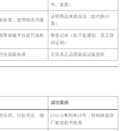
书、发票）
证明商品来源合法（如代购小
装标签、使用暗语沟通
票）
因售假被平台处罚或权
整改记录（如下架通知、员工培
训证明）
符合国家标准
主张系正品瑕疵或运输损坏
成功案例
货合同、付款凭证、物
(2023)粤刑终56号：经销商提供
厂家授权书免责