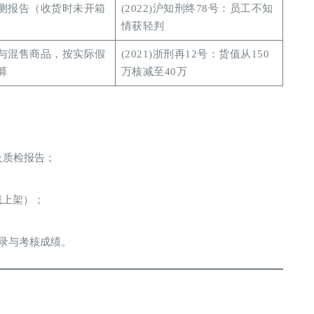
测报告（收货时未开箱
(2022)沪知刑终78号：员工不知
情获轻判
与混售商品，按实际假
(2021)浙刑再12号：货值从150
算
万核减至40万
及质检报告；
截上架）；
录与考核成绩。