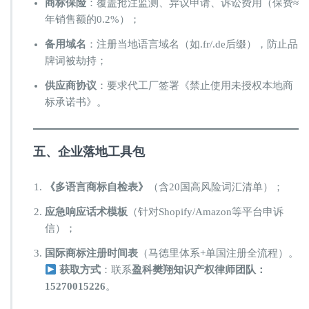
​商标保险​
​：覆盖抢注监测、异议申请、诉讼费用（保费≈
年销售额的0.2%）；
​备用域名​
​：注册当地语言域名（如.fr/.de后缀），防止品
牌词被劫持；
​供应商协议​
​：要求代工厂签署《禁止使用未授权本地商
标承诺书》。
​五、企业落地工具包​
​《多语言商标自检表》​
​（含20国高风险词汇清单）；
​应急响应话术模板​
​（针对Shopify/Amazon等平台申诉
信）；
​国际商标注册时间表​
​（马德里体系+单国注册全流程）。
获取方式​
​：联系​
​盈科樊翔知识产权律师团队：
15270015226​
​。