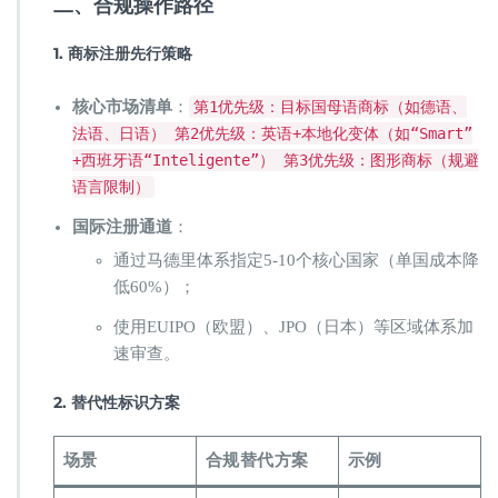
​二、合规操作路径​
​1. 商标注册先行策略​
​核心市场清单​
​：
第1优先级：目标国母语商标（如德语、
法语、日语） 第2优先级：英语+本地化变体（如“Smart”
+西班牙语“Inteligente”） 第3优先级：图形商标（规避
语言限制）
​国际注册通道​
​：
通过马德里体系指定5-10个核心国家（单国成本降
低60%）；
使用EUIPO（欧盟）、JPO（日本）等区域体系加
速审查。
​2. 替代性标识方案​
​场景​
​合规替代方案​
​示例​