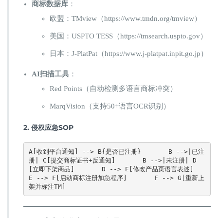
​商标数据库​
​：
欧盟：TMview（https://www.tmdn.org/tmview）
美国：USPTO TESS（https://tmsearch.uspto.gov）
日本：J-PlatPat（https://www.j-platpat.inpit.go.jp）
​AI扫描工具​
​：
Red Points（自动检测多语言商标冲突）
MarqVision（支持50+语言OCR识别）
​2. 侵权应急SOP​
A[收到平台通知] --> B{是否已注册}       B -->|已注
册| C[提交商标证书+反通知]       B -->|未注册| D
[立即下架商品]       D --> E[修改产品页语言表述]       
E --> F[启动商标注册加急程序]       F --> G[重新上
架并标注TM]  