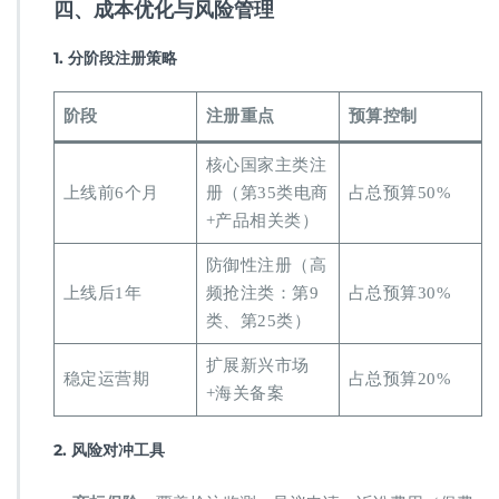
​四、成本优化与风险管理​
​1. 分阶段注册策略​
​阶段​
​注册重点​
​预算控制​
核心国家主类注
上线前6个月
册（第35类电商
占总预算50%
+产品相关类）
防御性注册（高
上线后1年
频抢注类：第9
占总预算30%
类、第25类）
扩展新兴市场
稳定运营期
占总预算20%
+海关备案
​2. 风险对冲工具​