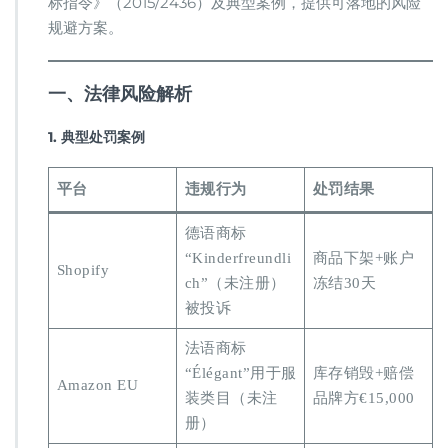
标指令》（2015/2436）及典型案例，提供可落地的风险
台
本
规避方案。
地
化
商
​一、法律风险解析​
标
合
​1. 典型处罚案例​
规
管
理
​平台​
​违规行为​
​处罚结果​
指
南​
德语商标
“Kinderfreundli
商品下架+账户
Shopify
ch”（未注册）
冻结30天
被投诉
法语商标
“Élégant”用于服
库存销毁+赔偿
Amazon EU
装类目（未注
品牌方€15,000
册）