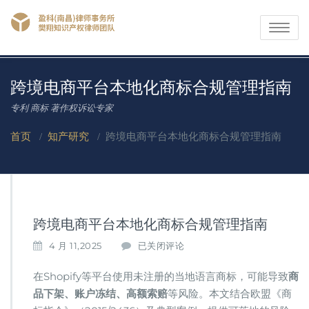
Toggle
navigati
跨境电商平台本地化商标合规管理指南​
专利 商标 著作权诉讼专家
首页
/
知产研究
/
跨境电商平台本地化商标合规管理指南​
跨境电商平台本地化商标合规管理指南​
跨
4 月 11,2025
已关闭评论
境
电
在Shopify等平台使用未注册的当地语言商标，可能导致​
​商
商
品下架、账户冻结、高额索赔​
​等风险。本文结合欧盟《商
平