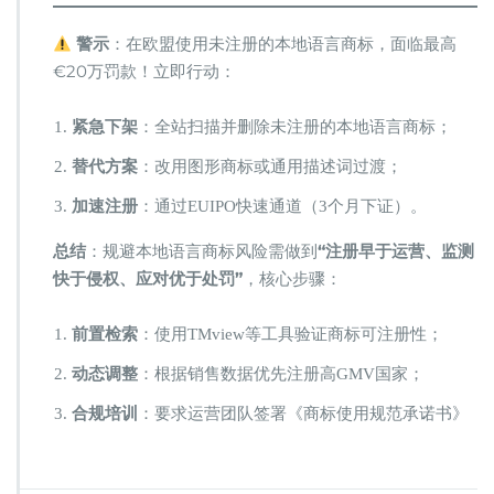
警示​
​：在欧盟使用未注册的本地语言商标，面临最高
€20万罚款！立即行动：
​紧急下架​
​：全站扫描并删除未注册的本地语言商标；
​替代方案​
​：改用图形商标或通用描述词过渡；
​加速注册​
​：通过EUIPO快速通道（3个月下证）。
​总结​
​：规避本地语言商标风险需做到​
​“注册早于运营、监测
快于侵权、应对优于处罚”​
​，核心步骤：
​前置检索​
​：使用TMview等工具验证商标可注册性；
​动态调整​
​：根据销售数据优先注册高GMV国家；
​合规培训​
​：要求运营团队签署《商标使用规范承诺书》