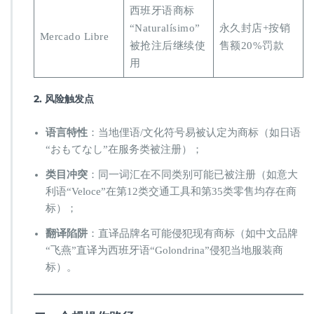
西班牙语商标
“Naturalísimo”
永久封店+按销
Mercado Libre
被抢注后继续使
售额20%罚款
用
​2. 风险触发点​
​语言特性​
​：当地俚语/文化符号易被认定为商标（如日语
“おもてなし”在服务类被注册）；
​类目冲突​
​：同一词汇在不同类别可能已被注册（如意大
利语“Veloce”在第12类交通工具和第35类零售均存在商
标）；
​翻译陷阱​
​：直译品牌名可能侵犯现有商标（如中文品牌
“飞燕”直译为西班牙语“Golondrina”侵犯当地服装商
标）。