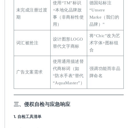
使用“TM”标识
德国站标注
未完成注册过渡
+本地化品牌故
“Unsere
期
事（非商标性使
Marke（我们的
用）
品牌）”
将“Chic”改为艺
设计图形LOGO
词汇被抢注
术字体+图标组
替代文字商标
合
使用通用描述替
代商标词（如
强调功能而非品
广告文案需求
“防水手表”替代
牌命名
“AquaMaster”）
​三、侵权自检与应急响应​
​1. 自检工具清单​