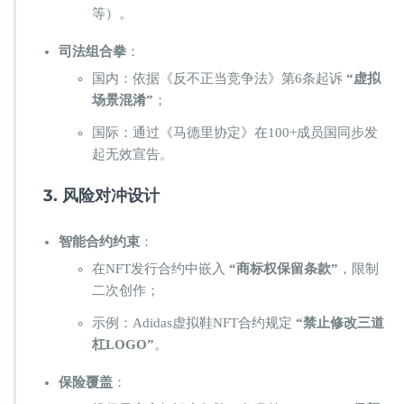
等）。
​司法组合拳​
​：
国内：依据《反不正当竞争法》第6条起诉 ​
​“虚拟
场景混淆”​
​；
国际：通过《马德里协定》在100+成员国同步发
起无效宣告。
​3. 风险对冲设计​
​智能合约约束​
​：
在NFT发行合约中嵌入 ​
​“商标权保留条款”​
​，限制
二次创作；
示例：Adidas虚拟鞋NFT合约规定 ​
​“禁止修改三道
杠LOGO”​
​。
​保险覆盖​
​：