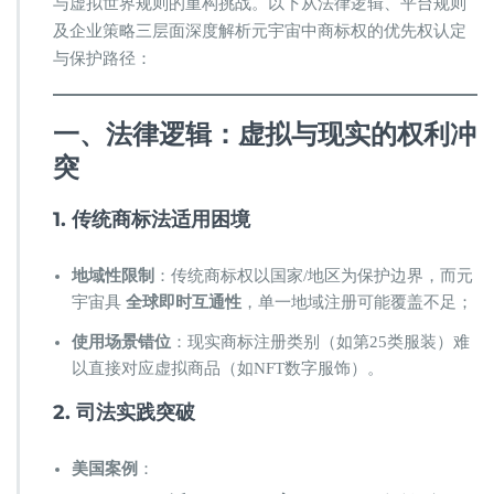
与虚拟世界规则的重构挑战。以下从法律逻辑、平台规则
宙
优
及企业策略三层面深度解析元宇宙中商标权的优先权认定
先
与保护路径：
使
用
原
​一、法律逻辑：虚拟与现实的权利冲
则
突​
​1. 传统商标法适用困境​
​地域性限制​
​：传统商标权以国家/地区为保护边界，而元
宇宙具 ​
​全球即时互通性​
​，单一地域注册可能覆盖不足；
​使用场景错位​
​：现实商标注册类别（如第25类服装）难
以直接对应虚拟商品（如NFT数字服饰）。
​2. 司法实践突破​
​美国案例​
​：