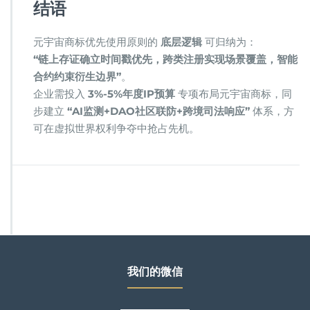
​结语​
元宇宙商标优先使用原则的 ​
​底层逻辑​
​ 可归纳为：
​“链上存证确立时间戳优先，跨类注册实现场景覆盖，智能
合约约束衍生边界”​
​。
企业需投入 ​
​3%-5%年度IP预算​
​ 专项布局元宇宙商标，同
步建立 ​
​“AI监测+DAO社区联防+跨境司法响应”​
​ 体系，方
可在虚拟世界权利争夺中抢占先机。
我们的微信