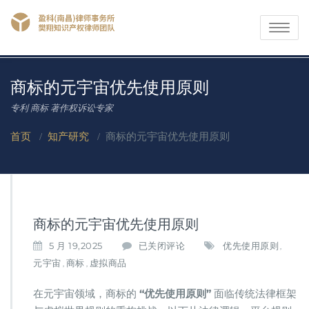
Toggle
navigati
商标的元宇宙优先使用原则
专利 商标 著作权诉讼专家
首页
/
知产研究
/
商标的元宇宙优先使用原则
商标的元宇宙优先使用原则
商
5 月 19,2025
已关闭评论
优先使用原则
,
标
元宇宙
商标
虚拟商品
,
,
的
元
在元宇宙领域，商标的 ​
​“优先使用原则”​
​ 面临传统法律框架
宇