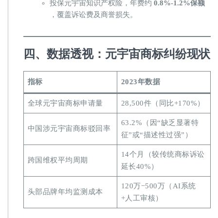
投保元宇宙知识产权险，年费约 ​
​0.8%-1.2%保额​
，覆盖诉讼费及商誉损失。
​四、数据透视：元宇宙商标纠纷现状​
​指标​
​2023年数据​
全球元宇宙商标申请量
28,500件（同比+170%）
63.2%（因“缺乏显著特
中国涉元宇宙商标驳回率
征”或“描述性过强”）
14个月（较传统商标诉讼
跨国维权平均周期
延长40%）
120万−500万（AI系统
头部品牌年均监测成本
+人工审核）