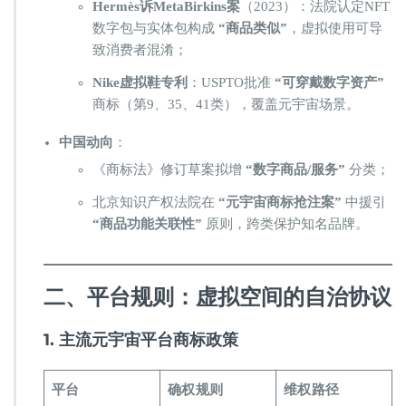
​Hermès诉MetaBirkins案​
​（2023）：法院认定NFT
数字包与实体包构成 ​
​“商品类似”​
​，虚拟使用可导
致消费者混淆；
​Nike虚拟鞋专利​
​：USPTO批准 ​
​“可穿戴数字资产”​
商标（第9、35、41类），覆盖元宇宙场景。
​中国动向​
​：
《商标法》修订草案拟增 ​
​“数字商品/服务”​
​ 分类；
北京知识产权法院在 ​
​“元宇宙商标抢注案”​
​ 中援引 ​
“商品功能关联性”​
​ 原则，跨类保护知名品牌。
​二、平台规则：虚拟空间的自治协议​
​1. 主流元宇宙平台商标政策​
​平台​
​确权规则​
​维权路径​