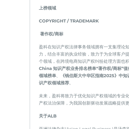
务
上榜领域
所
荣
登
COPYRIGHT / TRADEMARK
2
0
著作权/商标
2
5
盈科在知识产权法律事务领域拥有一支集理论
A
力，结合丰富的执业经验，致力于为全球客户
L
B
个领域，在跨境电商知识产权纠纷处理方面也
C
China 知识产权业务排名榜单“著作权/商标”
h
领域榜单
、
《钱伯斯大中华区指南2025》中
i
识产权领域推荐
。
n
a
知
未来，盈科将致力于优化知识产权领域的专业
识
产权法治保障，为我国创新驱动发展战略提供
产
权
关于ALB
业
务
亚洲法律杂志(Asian Legal Business )