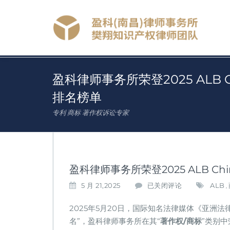
盈科律师事务所荣登2025 ALB 
排名榜单
专利 商标 著作权诉讼专家
盈科律师事务所荣登2025 ALB C
盈
5 月 21,2025
已关闭评论
ALB
,
科
律
2025年5月20日，国际知名法律媒体《亚洲法律杂
师
名”，盈科律师事务所在其“
著作权/商标
”类别中
事